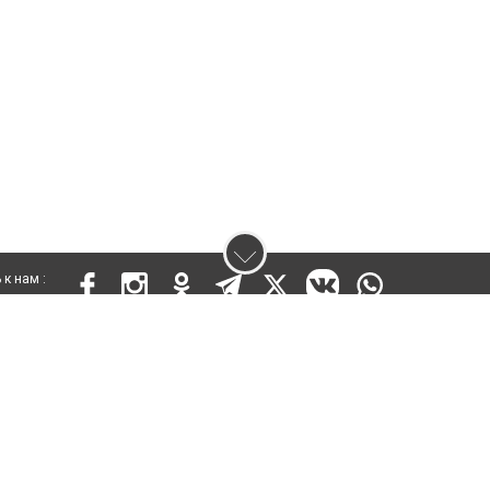
к нам :
 17810-СИ от 26 июля 2019 года
ены. Ретрансляция и цитирование материалов разрешается при указании ги
кста