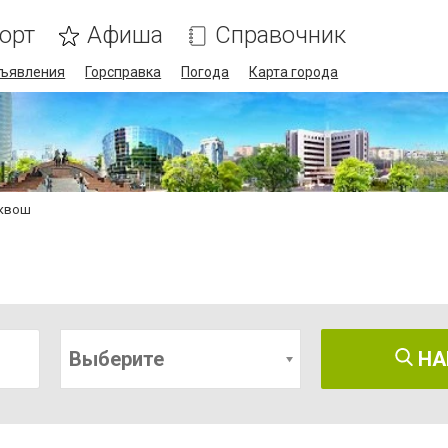
орт
Афиша
Справочник
ъявления
Горсправка
Погода
Карта города
сквош
Выберите
НА