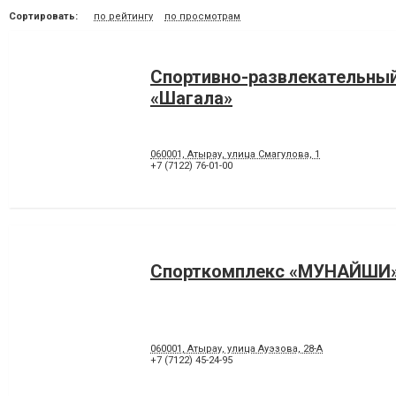
Сортировать:
по рейтингу
по просмотрам
Спортивно-развлекательны
«Шагала»
060001, Атырау, улица Смагулова, 1
+7 (7122) 76-01-00
Спорткомплекс «МУНАЙШИ
060001, Атырау, улица Ауэзова, 28-А
+7 (7122) 45-24-95