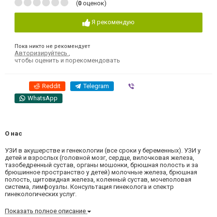
(
0
оценок)
Я рекомендую
Пока никто не рекомендует
Авторизируйтесь
,
чтобы оценить и порекомендовать
Reddit
Telegram
Viber
WhatsApp
О нас
УЗИ в акушерстве и генекологии (все сроки у беременных). УЗИ у
детей и взрослых (головной мозг, сердце, вилочковая железа,
тазобедренный сустав, органы мошонки, брюшная полость и за
брюшинное пространство у детей) молочные железа, брюшная
полость, щитовидная железа, коленный сустав, мочеполовая
система, лимфоузлы. Консультация гинеколога и спектр
гинекологических услуг.
Показать полное описание