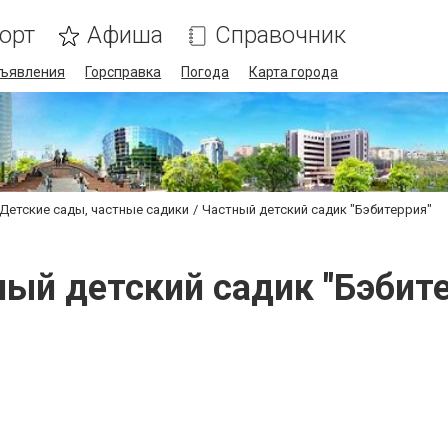
орт
Афиша
Справочник
ъявления
Горсправка
Погода
Карта города
Детские сады, частные садики
Частный детский садик "Бэбитеррия"
ый детский садик "Бэбит