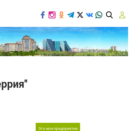
еррия"
Это мое предприятие