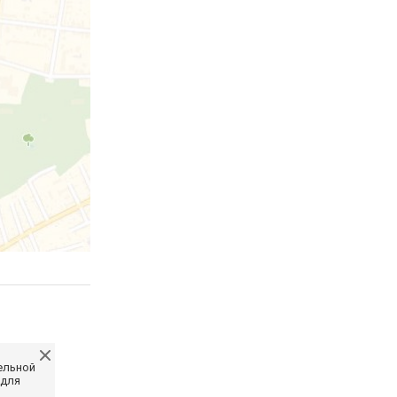
ельной
 для