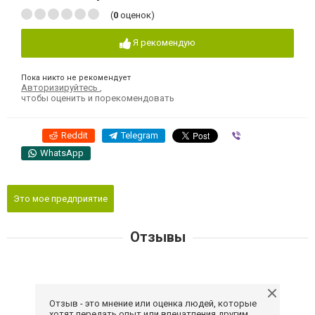
(
0
оценок)
Я рекомендую
Пока никто не рекомендует
Авторизируйтесь
,
чтобы оценить и порекомендовать
Reddit
Telegram
Viber
WhatsApp
Это мое предприятие
Отзывы
Отзыв - это мнение или оценка людей, которые
хотят передать опыт или впечатления другим