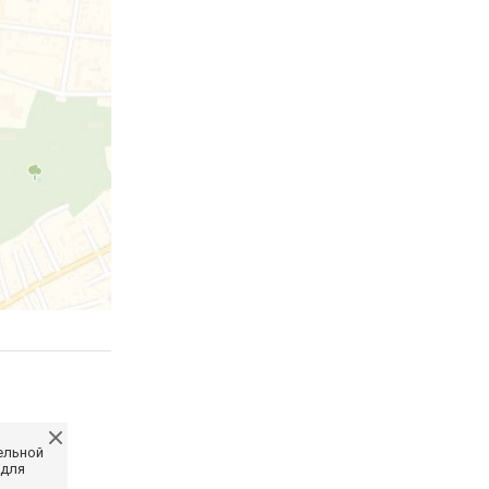
ельной
 для