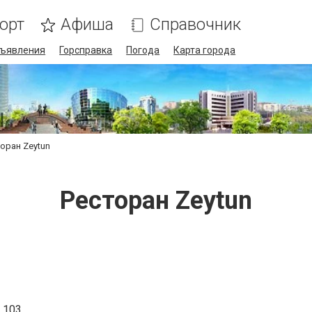
орт
Афиша
Справочник
ъявления
Горсправка
Погода
Карта города
оран Zeytun
Ресторан Zeytun
 103