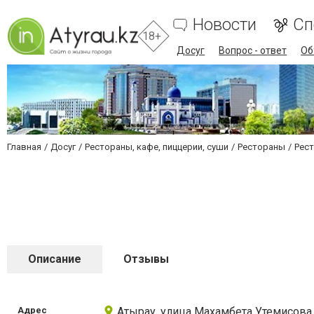
Новости
Сп
18+
Досуг
Вопрос - ответ
Об
Главная
Досуг
Рестораны, кафе, пиццерии, суши
Рестораны
Рест
Описание
Отзывы
Адрес
Атырау, улица Махамбета Утемисова,