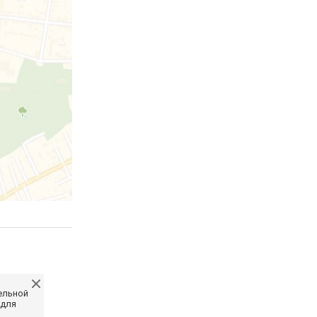
ельной
 для