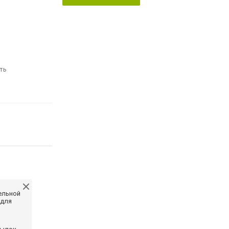
ть
ельной
 для