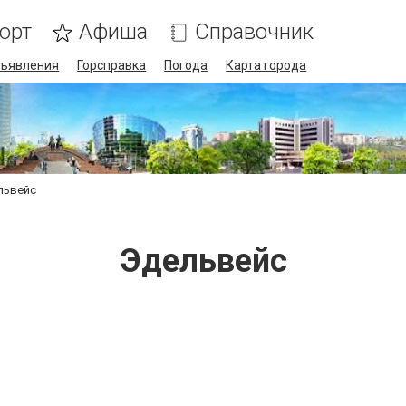
орт
Афиша
Справочник
ъявления
Горсправка
Погода
Карта города
львейс
Эдельвейс