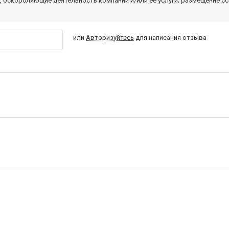
 оскорбляющие деятельность компании и/или ее услуги; размещение с
или
Авторизуйтесь
для написания отзыва