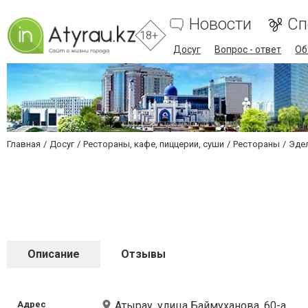
Новости
Сп
18+
Досуг
Вопрос - ответ
Об
Главная
Досуг
Рестораны, кафе, пиццерии, суши
Рестораны
Эде
Описание
Отзывы
Адрес
Атырау, улица Баймуханова, 60-а