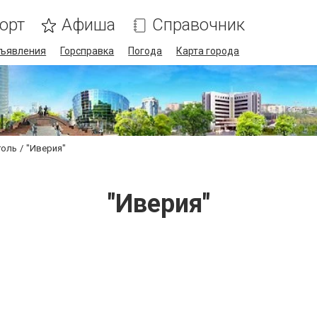
орт
Афиша
Справочник
ъявления
Горсправка
Погода
Карта города
голь
"Иверия"
"Иверия"