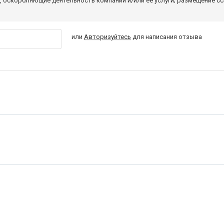
 оскорбляющие деятельность компании и/или ее услуги; размещение с
или
Авторизуйтесь
для написания отзыва