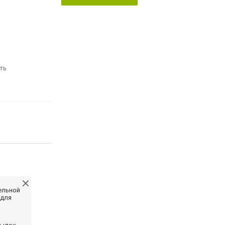
ть
ельной
 для