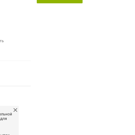
ть
ельной
 для