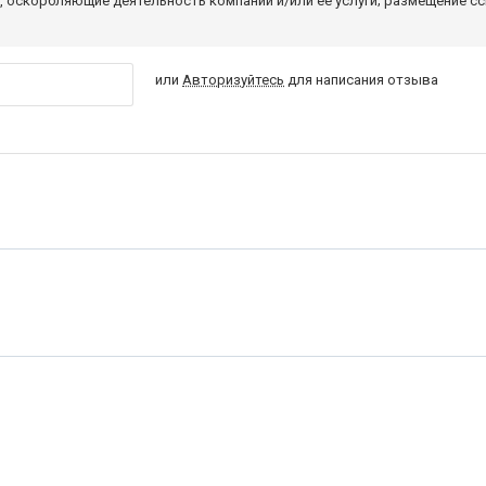
 оскорбляющие деятельность компании и/или ее услуги; размещение с
или
Авторизуйтесь
для написания отзыва