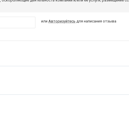
 оскорбляющие деятельность компании и/или ее услуги; размещение с
или
Авторизуйтесь
для написания отзыва