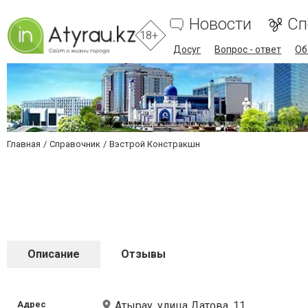
Новости
Сп
18+
Досуг
Вопрос - ответ
Об
Главная
Справочник
Вэстрой Констракшн
Описание
Отзывы
Адрес
Атырау, улица Датова, 11