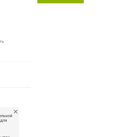
ть
ельной
 для