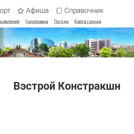
орт
Афиша
Справочник
ъявления
Горсправка
Погода
Карта города
Вэстрой Констракшн