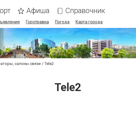
орт
Афиша
Справочник
ъявления
Горсправка
Погода
Карта города
аторы, салоны связи
Tele2
Tele2