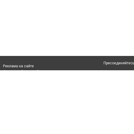
Присоединяйтесь 
Реклама на сайте
Франшиза "CitySites"
Авторы проекта
info@inatyrau.kz
О проекте
+7 (700) 978 78 35
Свидетельство №
Все права защищ
первом абзаце те
Политика конфид