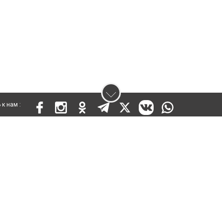
к нам :
 17810-СИ от 26 июля 2019 года
ены. Ретрансляция и цитирование материалов разрешается при указании ги
кста
енциальности
Правила сайта
Правила классифайд