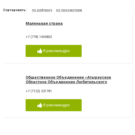
Сортировать:
по рейтингу
по просмотрам
Маленькая страна
+7 (778) 1450802
Я рекомендую
Общественное Объединение «Атырауское
Областное Объединение Любительского
Собаководства»
+7 (7122) 231781
Я рекомендую