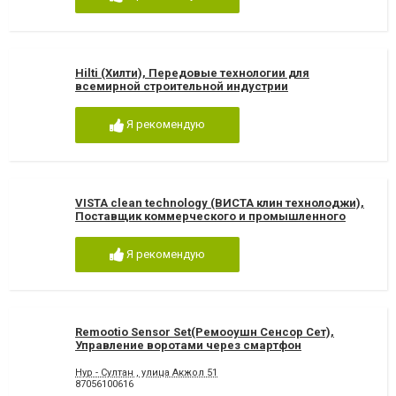
Hilti (Хилти), Передовые технологии для
всемирной строительной индустрии
Я рекомендую
VISTA clean technology (ВИСТА клин технолоджи),
Поставщик коммерческого и промышленного
оборудования
Я рекомендую
Remootio Sensor Set(Ремооушн Сенсор Сет),
Управление воротами через смартфон
Нур - Султан , улица Акжол 51
87056100616