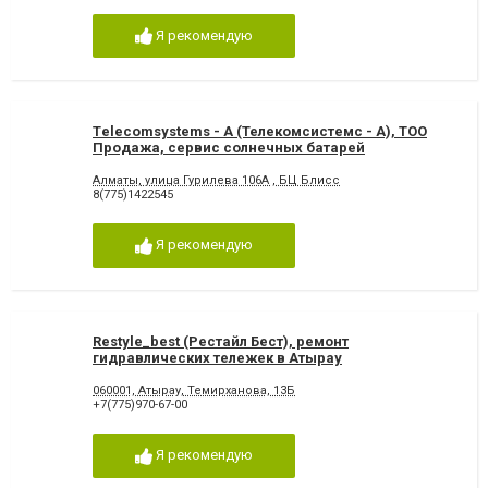
Я рекомендую
Тelecomsystems - A (Телекомсистемс - А), ТОО
Продажа, сервис солнечных батарей
Алматы, улица Гурилева 106А , БЦ Блисс
8(775)1422545
Я рекомендую
Restyle_best (Рестайл Бест), ремонт
гидравлических тележек в Атырау
060001, Атырау, Темирханова, 13Б
+7(775)970-67-00
Я рекомендую