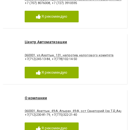
+7 (707) 8076008
,
+7 (727) 3910595
Я рекомендую
Центр Автоматизации
060001, ул.Азаттык, 131, напротив налогового комитета
+7(712)245-13-84
,
+7(778)102-14-50
Я рекомендую
О компании
060001, Азаттык, 49-А, Атырау, 49-А, ост Санаторий (за ТД Адал, о
+7(712)230-81-79
,
+7(775)322-21-40
Я рекомендую