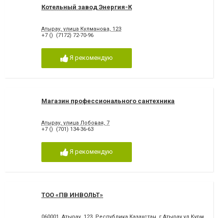
Котельный завод Энергия-К
Атырау, улица Кулманова, 123
+7 () (7172) 72-70-96
Я рекомендую
Магазин профессионального сантехника
Атырау, улица Лобовая, 7
+7 () (701) 134-36-63
Я рекомендую
ТОО «ПВ ИНВОЛЬТ»
060001, Атырау, 123, Республика Казахстан, г.Атырау,ул.Курманг