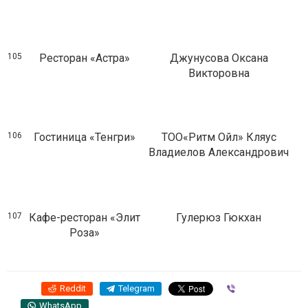
105
Ресторан «Астра»
Джунусова Оксана
Викторовна
106
Гостиница «Тенгри»
ТОО«Ритм Ойл» Кляус
Владиелов Александрович
107
Кафе-ресторан «Элит
Гулерюз Гюкхан
Роза»
Reddit
Telegram
Viber
WhatsApp