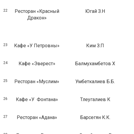
22
Ресторан «Красный
Югай З.Н
Дракон»
23
Кафе «У Петровны»
Ким З.П
24
Кафе «Эверест»
Балмухамбетов Х
25
Ресторан «Муслим»
Умбеткалиев Б.Б.
26
Кафе «У Фонтана»
Тлеугалиев К
27
Ресторан «Адана»
Барсегян К.К.