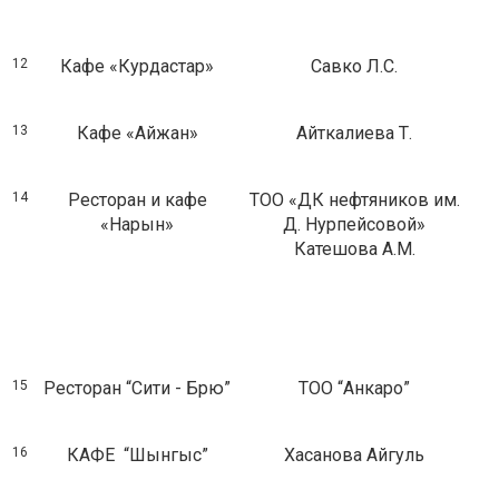
12
Кафе «Курдастар»
Савко Л.С.
13
Кафе «Айжан»
Айткалиева Т.
14
Ресторан и кафе
ТОО «ДК нефтяников им.
«Нарын»
Д. Нурпейсовой»
Катешова А.М.
15
Ресторан “Сити - Брю”
ТОО “Анкаро”
16
КАФЕ “Шынгыс”
Хасанова Айгуль