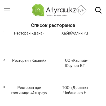
18+
Список ресторанов
1
Ресторан «Дана»
Хабибуллин Р.Г
2
Ресторан «Каспий»
ТОО «Каспий»
Юсупов Е.Т.
3
Ресторан при
ТОО «Достык»
гостинице «Атырау»
Чобаненко Н.