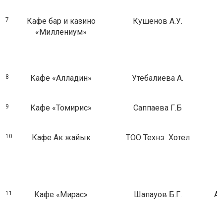
7
Кафе бар и казино
Кушенов А.У.
«Миллениум»
8
Кафе «Алладин»
Утебалиева А.
9
Кафе «Томирис»
Саппаева Г.Б
10
Кафе Ак жайык
ТОО Технэ Хотел
11
Кафе «Мирас»
Шапауов Б.Г.
А