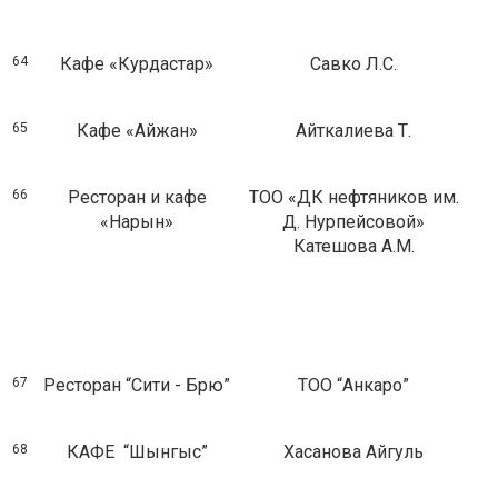
64
Кафе «Курдастар»
Савко Л.С.
65
Кафе «Айжан»
Айткалиева Т.
66
Ресторан и кафе
ТОО «ДК нефтяников им.
«Нарын»
Д. Нурпейсовой»
Катешова А.М.
67
Ресторан “Сити - Брю”
ТОО “Анкаро”
68
КАФЕ “Шынгыс”
Хасанова Айгуль