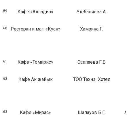
59
Кафе «Алладин»
Утебалиева А.
60
Ресторан и маг. «Куан»
Хамзина Г.
61
Кафе «Томирис»
Саппаева Г.Б
62
Кафе Ак жайык
ТОО Технэ Хотел
63
Кафе «Мирас»
Шапауов Б.Г.
А