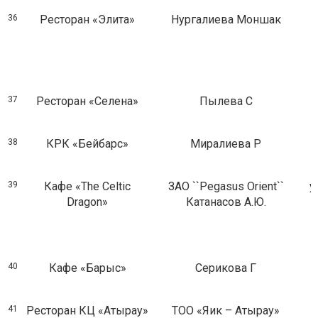
36
Ресторан «Элита»
Нургалиева Моншак
37
Ресторан «Селена»
Пылева С
38
КРК «Бейбарс»
Миралиева Р
39
Кафе «The Celtic
ЗAO ``Pegasus Orient``
у
Dragon»
Катанасов А.Ю.
40
Кафе «Барыс»
Серикова Г
41
Ресторан КЦ «Атырау»
ТОО «Яик – Атырау»