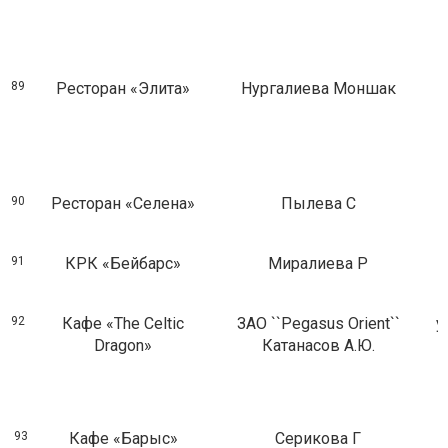
89
Ресторан «Элита»
Нургалиева Моншак
90
Ресторан «Селена»
Пылева С
91
КРК «Бейбарс»
Миралиева Р
92
Кафе «The Celtic
ЗAO ``Pegasus Orient``
у
Dragon»
Катанасов А.Ю.
93
Кафе «Барыс»
Серикова Г