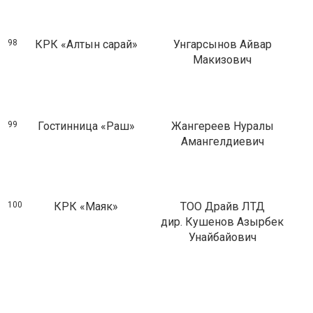
98
КРК «Алтын сарай»
Унгарсынов Айвар
Макизович
99
Гостинница «Раш»
Жангереев Нуралы
Амангелдиевич
100
КРК «Маяк»
ТОО Драйв ЛТД
дир. Кушенов Азырбек
Унайбайович