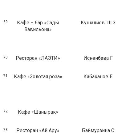
69
Кафе – бар «Сады
Кушалиев Ш.З
Вавильона»
70
Ресторан «ЛАЭТИ»
Исненбава Г
71
Кафе «Золотая роза»
Кабаканов Е
72
Кафе «Шанырак»
73
Ресторан «Ай Ару»
Баймурзина С