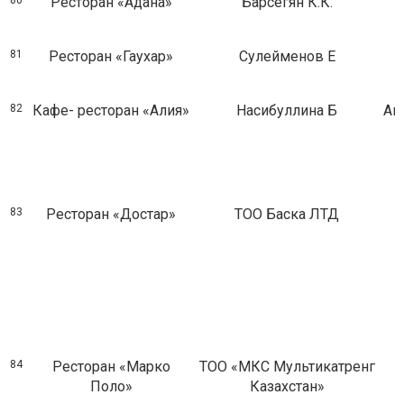
80
Ресторан «Адана»
Барсегян К.К.
81
Ресторан «Гаухар»
Сулейменов Е
82
Кафе- ресторан «Алия»
Насибуллина Б
Ав
83
Ресторан «Достар»
ТОО Баска ЛТД
84
Ресторан «Марко
ТОО «МКС Мультикатренг
Поло»
Казахстан»