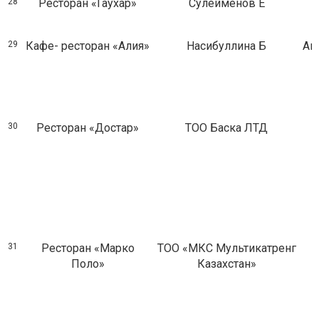
28
Ресторан «Гаухар»
Сулейменов Е
29
Кафе- ресторан «Алия»
Насибуллина Б
Ав
30
Ресторан «Достар»
ТОО Баска ЛТД
31
Ресторан «Марко
ТОО «МКС Мультикатренг
Поло»
Казахстан»