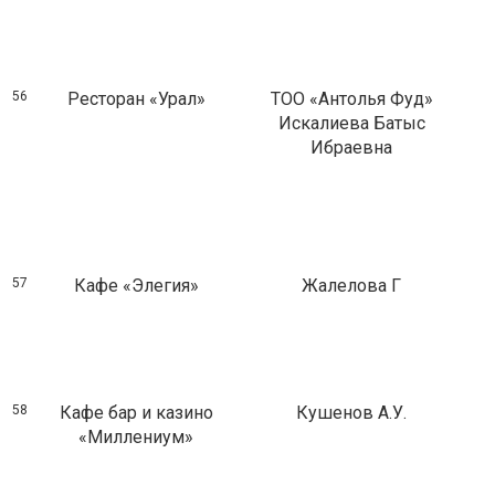
56
Ресторан «Урал»
ТОО «Антолья Фуд»
Искалиева Батыс
Ибраевна
57
Кафе «Элегия»
Жалелова Г
58
Кафе бар и казино
Кушенов А.У.
«Миллениум»