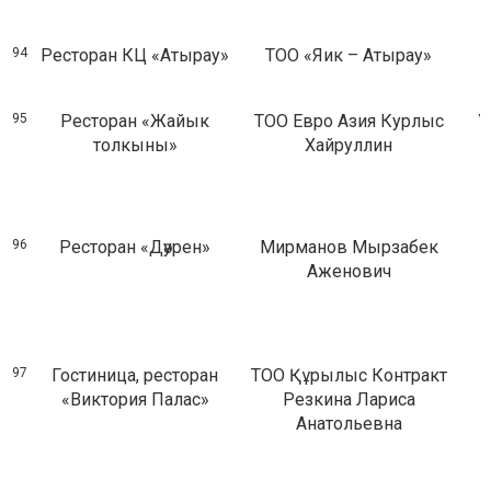
94
Ресторан КЦ «Атырау»
ТОО «Яик – Атырау»
95
Ресторан «Жайык
ТОО Евро Азия Курлыс
У
толкыны»
Хайруллин
96
Ресторан «Дәурен»
Мирманов Мырзабек
Аженович
97
Гостиница, ресторан
ТОО Құрылыс Контракт
«Виктория Палас»
Резкина Лариса
Анатольевна