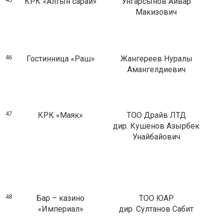
45
КРК «Алтын сарай»
Унгарсынов Айвар
Макизович
46
Гостинница «Раш»
Жангереев Нуралы
Амангелдиевич
47
КРК «Маяк»
ТОО Драйв ЛТД
дир. Кушенов Азырбек
Унайбайович
48
Бар – казино
ТОО ЮАР
«Империал»
дир. Султанов Сабит