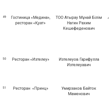
49
Гостиница «Медина»,
ТОО Атырау Мұнай Білім
А
ресторан «Қуат»
Нагин Рахим
Кешефеденович
50
Ресторан «Изтелеу»
Изтелеуов Гарифулла
Изтелеуавич
51
Ресторан «Принц»
Умирзаков Байток
Маменович