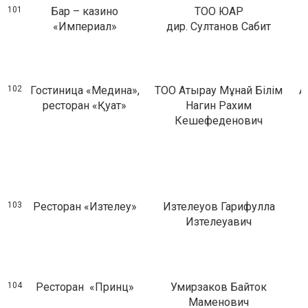
101
Бар – казино
ТОО ЮАР
«Империал»
дир. Султанов Сабит
102
Гостиница «Медина»,
ТОО Атырау Мұнай Білім
А
ресторан «Қуат»
Нагин Рахим
Кешефеденович
103
Ресторан «Изтелеу»
Изтелеуов Гарифулла
Изтелеуавич
104
Ресторан «Принц»
Умирзаков Байток
Маменович