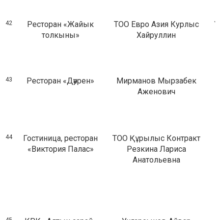
42
Ресторан «Жайык
ТОО Евро Азия Курлыс
У
толкыны»
Хайруллин
43
Ресторан «Дәурен»
Мирманов Мырзабек
Аженович
44
Гостиница, ресторан
ТОО Құрылыс Контракт
«Виктория Палас»
Резкина Лариса
Анатольевна