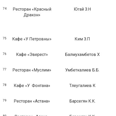
74
Ресторан «Красный
Югай З.Н
Дракон»
75
Кафе «У Петровны»
Ким З.П
76
Кафе «Эверест»
Балмухамбетов Х
77
Ресторан «Муслим»
Умбеткалиев Б.Б.
78
Кафе «У Фонтана»
Тлеугалиев К
79
Ресторан «Астана»
Барсегян К.К.