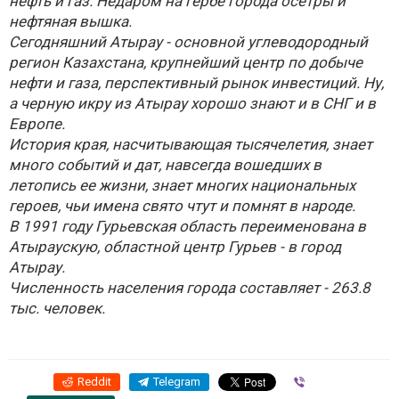
нефть и газ. Недаром на гербе города осетры и
нефтяная вышка.
Сегодняшний Атырау - основной углеводородный
регион Казахстана, крупнейший центр по добыче
нефти и газа, перспективный рынок инвестиций. Ну,
а черную икру из Атырау хорошо знают и в СНГ и в
Европе.
История края, насчитывающая тысячелетия, знает
много событий и дат, навсегда вошедших в
летопись ее жизни, знает многих национальных
героев, чьи имена свято чтут и помнят в народе.
В 1991 году Гурьевская область переименована в
Атыраускую, областной центр Гурьев - в город
Атырау.
Численность населения города составляет - 263.8
тыс. человек.
Reddit
Telegram
Viber