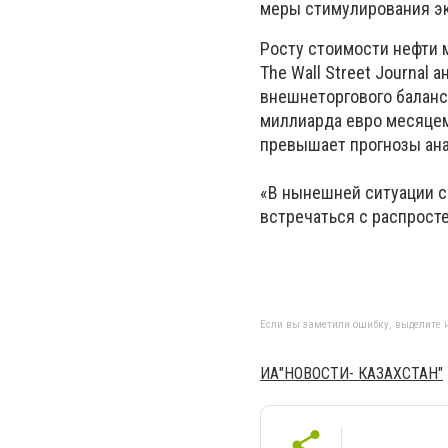
меры стимулирования э
Росту стоимости нефти м
The Wall Street Journal 
внешнеторгового баланса
миллиарда евро месяцем 
превышает прогнозы ан
«В нынешней ситуации с
встречаться с распросте
Если вы заметили ошибку, выделите н
ИА"НОВОСТИ- КАЗАХСТАН"