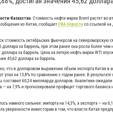
,88%, достигая значения 45,62 доллара
вости-Казахстан
. Стоимость нефти марки Brent растет во в
сообщения из Китая, сообщает
РИА Новости
со ссылкой на
мск стоимость октябрьских фьючерсов на североморскую с
5 доллара за баррель, при этом ранее она росла более чем 
2 доллара за баррель. Цена на легкую нефть марки WTI опус
ния 45,62 доллара за баррель.
но, что в долларовом выражении объем экспорта Китая в а
орт упал на 13,8% по сравнению с годом ранее. В результате
ны составил 60,24 миллиарда долларов. Аналитики ожидал
та — на 7,9% и прогнозировали профицит торгового баланса 
ось намного сильнее: импорта на 14,3%, а экспорта — на 6,
ала уверенности инвесторам в том, что власти Китая пред