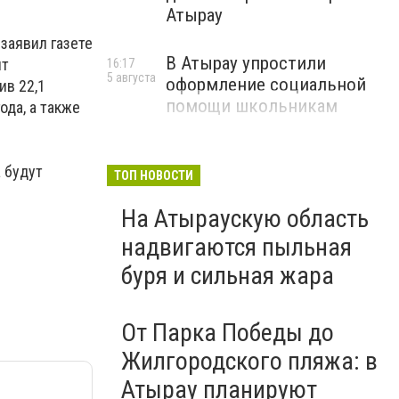
Атырау
заявил газете
В Атырау упростили
ит
16:17
5 августа
оформление социальной
ив 22,1
помощи школьникам
ода, а также
 будут
ТОП НОВОСТИ
На Атыраускую область
надвигаются пыльная
буря и сильная жара
От Парка Победы до
Жилгородского пляжа: в
Атырау планируют