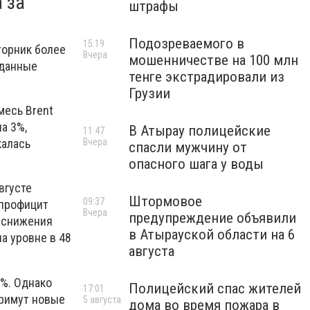
 за
штрафы
Подозреваемого в
15:19
торник более
Вчера
мошенничестве на 100 млн
 данные
тенге экстрадировали из
Грузии
месь Brent
на 3%,
В Атырау полицейские
11:47
Вчера
калась
спасли мужчину от
опасного шага у воды
вгусте
Штормовое
09:37
 профицит
Вчера
предупреждение объявили
и снижения
в Атырауской области на 6
на уровне в 48
августа
1%. Однако
Полицейский спас жителей
17:01
примут новые
5 августа
дома во время пожара в