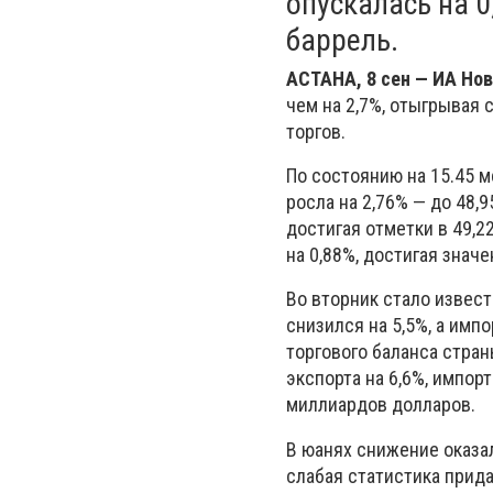
опускалась на 0
баррель.
АСТАНА, 8 сен — ИА Но
чем на 2,7%, отыгрывая 
торгов.
По состоянию на 15.45 
росла на 2,76% — до 48,9
достигая отметки в 49,2
на 0,88%, достигая значе
Во вторник стало извест
снизился на 5,5%, а имп
торгового баланса стра
экспорта на 6,6%, импор
миллиардов долларов.
В юанях снижение оказал
слабая статистика прид