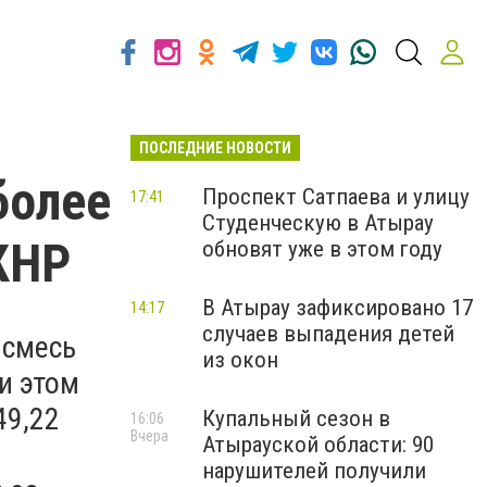
ПОСЛЕДНИЕ НОВОСТИ
более
Проспект Сатпаева и улицу
17:41
Студенческую в Атырау
КНР
обновят уже в этом году
В Атырау зафиксировано 17
14:17
случаев выпадения детей
 смесь
из окон
ри этом
49,22
Купальный сезон в
16:06
Вчера
Атырауской области: 90
нарушителей получили