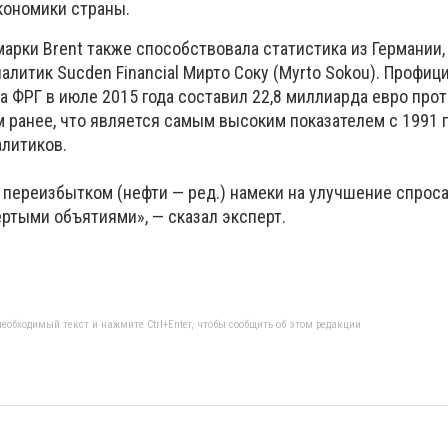
кономики страны.
арки Brent также способствовала статистика из Германии, 
аналитик Sucden Financial Мирто Соку (Myrto Sokou). Профиц
 ФРГ в июле 2015 года составил 22,8 миллиарда евро прот
ранее, что является самым высоким показателем с 1991 г
алитиков.
 переизбытком (нефти — ред.) намеки на улучшение спроса
ртыми объятиями», — сказал эксперт.
еобходимый текст и нажмите Ctrl+Enter, чтобы сообщить об этом редакции