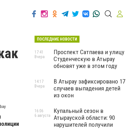
ПОСЛЕДНИЕ НОВОСТИ
как
Проспект Сатпаева и улицу
17:41
Вчера
Студенческую в Атырау
обновят уже в этом году
В Атырау зафиксировано 17
14:17
Вчера
случаев выпадения детей
из окон
bay
Купальный сезон в
16:06
и
6 августа
Атырауской области: 90
полиции
нарушителей получили