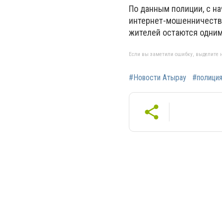
По данным полиции, с на
интернет-мошенничества
жителей остаются одним
Если вы заметили ошибку, выделите н
#Новости Атырау
#полици