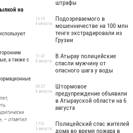
штрафы
ылкой на
Подозреваемого в
15:19
6 августа
мошенничестве на 100 млн
тенге экстрадировали из
 используют
Грузии
сторонним
В Атырау полицейские
11:47
е, а также с
6 августа
спасли мужчину от
опасного шага у воды
нформационные
Штормовое
09:37
6 августа
предупреждение объявили
пят,
в Атырауской области на 6
ить
августа
критически
, — отметил
Полицейский спас жителей
17:01
5 августа
дома во время пожара в