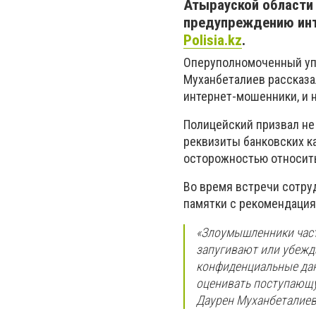
Атырауской области
предупреждению инт
Polisia.kz
.
Оперуполномоченный уп
Муханбеталиев рассказа
интернет-мошенники, и 
Полицейский призвал не
реквизиты банковских к
осторожностью относить
Во время встречи сотру
памятки с рекомендация
«Злоумышленники част
запугивают или убежд
конфиденциальные дан
оценивать поступающу
Даурен Муханбеталиев