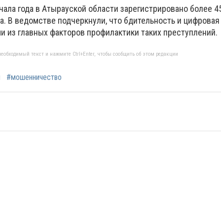
чала года в Атырауской области зарегистрировано более 4
. В ведомстве подчеркнули, что бдительность и цифровая
и из главных факторов профилактики таких преступлений.
еобходимый текст и нажмите Ctrl+Enter, чтобы сообщить об этом редакции
я
#мошенничество