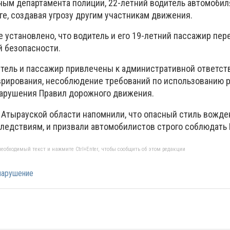
ным департамента полиции, 22-летний водитель автомоби
е, создавая угрозу другим участникам движения.
 установлено, что водитель и его 19-летний пассажир пер
й безопасности.
итель и пассажир привлечены к административной ответст
врирования, несоблюдение требований по использованию 
нарушения Правил дорожного движения.
 Атырауской области напомнили, что опасный стиль вожд
ледствиям, и призвали автомобилистов строго соблюдать
еобходимый текст и нажмите Ctrl+Enter, чтобы сообщить об этом редакции
нарушение