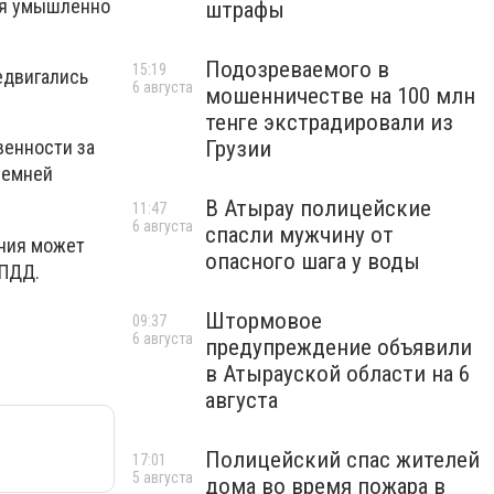
ля умышленно
штрафы
Подозреваемого в
15:19
едвигались
6 августа
мошенничестве на 100 млн
тенге экстрадировали из
Грузии
венности за
ремней
В Атырау полицейские
11:47
6 августа
спасли мужчину от
ения может
опасного шага у воды
 ПДД.
Штормовое
09:37
6 августа
предупреждение объявили
в Атырауской области на 6
августа
Полицейский спас жителей
17:01
5 августа
дома во время пожара в