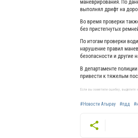
маневрирования. По дан
выполнял дрифт на дорог
Во время проверки также
без пристегнутых ремне
По итогам проверки вод
нарушение правил мане
безопасности и другие 
В департаменте полиции
привести к тяжелым пос
Если вы заметили ошибку, выделите н
#Новости Атырау
#пдд
#