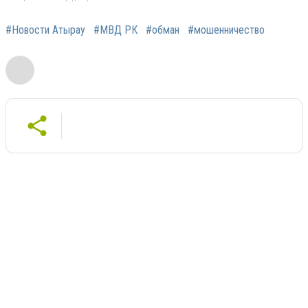
#Новости Атырау
#МВД РК
#обман
#мошенничество