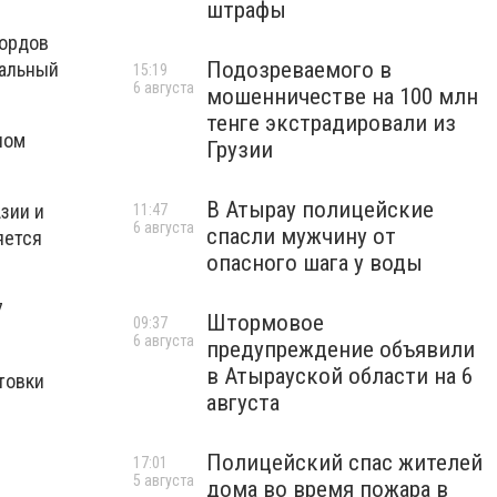
штрафы
кордов
Подозреваемого в
иальный
15:19
6 августа
мошенничестве на 100 млн
тенге экстрадировали из
ном
Грузии
В Атырау полицейские
зии и
11:47
6 августа
спасли мужчину от
яется
опасного шага у воды
7
Штормовое
09:37
6 августа
предупреждение объявили
в Атырауской области на 6
товки
августа
Полицейский спас жителей
17:01
5 августа
дома во время пожара в