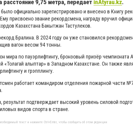
а расстояние 9,75 метра, передает
inAtyrau.kz
.
было официально зарегистрировано и внесено в Книгу ре
 Ему присвоено звание рекордсмена, награду вручил офиц
кордов Казахстана Бакытжан Тастулеков.
рекорд Бралина. В 2024 году он уже становился рекордсме
ащив вагон весом 94 тонны.
он мира по пауэрлифтингу, бронзовый призёр чемпионата А
й «Толагай алыптар» в Западном Казахстане. Он также явл
рлифтингу и грэпплингу.
тсмен работает командиром отделения пожарной части №
.
в, результат подтверждает высокий уровень силовой подго
иловых видов спорта в стране.
еобходимый текст и нажмите Ctrl+Enter, чтобы сообщить об этом редакции