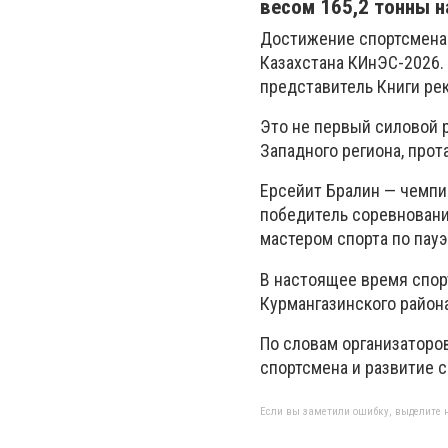
весом 165,2 тонны н
Достижение спортсмена 
Казахстана КИнЭС-2026.
представитель Книги ре
Это не первый силовой 
Западного региона, прот
Ерсейит Бралин — чемпи
победитель соревновани
мастером спорта по пауэ
В настоящее время спор
Курмангазинского района
По словам организаторо
спортсмена и развитие с
Если вы заметили ошибку, выделите н