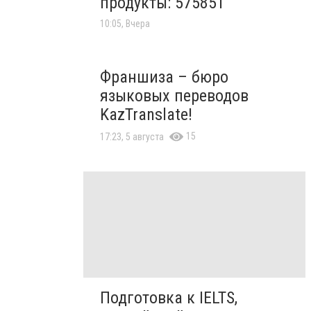
продукты: 575851
10:05, Вчера
Франшиза – бюро
языковых переводов
KazTranslate!
15
17:23, 5 августа
Подготовка к IELTS,