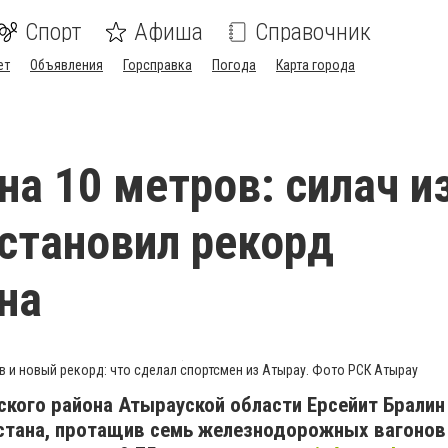
Спорт
Афиша
Справочник
ет
Объявления
Горсправка
Погода
Карта города
на 10 метров: силач и
становил рекорд
на
в и новый рекорд: что сделал спортсмен из Атырау. Фото РСК Атырау
кого района Атырауской области Ерсейит Бралин
стана, протащив семь железнодорожных вагоно