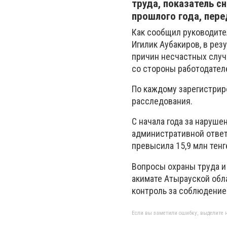
труда, показатель с
прошлого года, пер
Как сообщил руководите
Игилик Аубакиров, в ре
причин несчастных случ
со стороны работодател
По каждому зарегистри
расследования.
С начала года за наруше
административной отве
превысила 15,9 млн тенг
Вопросы охраны труда 
акимате Атырауской обл
контроль за соблюдение
Если вы заметили ошибку, выделите н