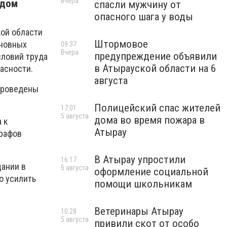
Вчера
одом
спасли мужчину от
опасного шага у воды
кой области
Штормовое
сновных
09:37
Вчера
предупреждение объявили
словий труда
в Атырауской области на 6
асности.
августа
проведены
Полицейский спас жителей
17:01
5 августа
дома во время пожара в
 к
Атырау
трафов
В Атырау упростили
16:17
ании в
5 августа
оформление социальной
о усилить
помощи школьникам
Ветеринары Атырау
10:28
5 августа
привили скот от особо