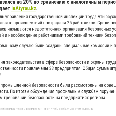
низился на 20% по сравнению с аналогичным пери
едает
inAtyrau.kz
.
ль управления государственной инспекции труда Атыраус
зультате происшествий пострадали 25 работников. Среди о
аев называются недостаточная организация безопасных у
ей и несоблюдение работниками требований техники безоп
рованному случаю были созданы специальные комиссии и 
ния законодательства в сфере безопасности и охраны труда
тственности привлечены 33 предприятия. Общая сумма ш
е.
и промышленной безопасности были рассмотрены на совещ
асти. По итогам обсуждения профильным службам поручен
м требований безопасности на предприятиях региона.
еобходимый текст и нажмите Ctrl+Enter, чтобы сообщить об этом редакции