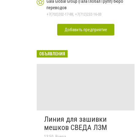
Gala Global Group (Гала Глобал Групп) бюро
переводов
+7(702)202-17-88, +7(712)232-16-03
Добавить предприятие
ОБЪЯВЛЕНИЯ
Линия для зашивки
мешков СВЕДА ЛЗМ
13:50, Вчера