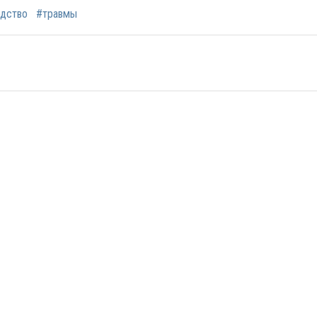
одство
#травмы