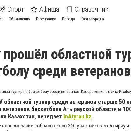
Спорт
Афиша
Справочник
ет
Объявления
Горсправка
Погода
Карта города
 прошёл областной ту
тболу среди ветеранов
оялся турнир по баскетболу среди ветеранов. Изображение с сайта Pixaba
V областной турнир среди ветеранов старше 50 л
 ветеранов баскетбола Атырауской области и 10
ки Казахстан, передает
inAtyrau.kz
.
 соревнование собрало около 250 участников из Атырау и 