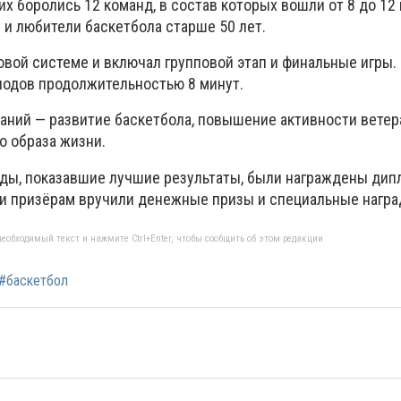
их боролись 12 команд, в состав которых вошли от 8 до 12 
 и любители баскетбола старше 50 лет.
говой системе и включал групповой этап и финальные игры
иодов продолжительностью 8 минут.
аний — развитие баскетбола, повышение активности ветер
о образа жизни.
ды, показавшие лучшие результаты, были награждены диплом
ям и призёрам вручили денежные призы и специальные нагр
еобходимый текст и нажмите Ctrl+Enter, чтобы сообщить об этом редакции
#баскетбол