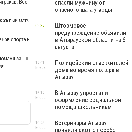
игроков. Все
спасли мужчину от
опасного шага у воды
. Каждый матч
Штормовое
09:37
предупреждение объявили
в Атырауской области на 6
анов спорта и
августа
ами за I, II
Полицейский спас жителей
17:01
ады.
Вчера
дома во время пожара в
Атырау
В Атырау упростили
16:17
Вчера
оформление социальной
помощи школьникам
Ветеринары Атырау
10:28
Вчера
привили скот от особо