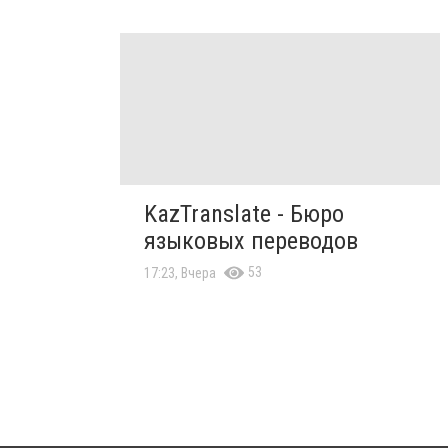
KazTranslate - Бюро
языковых переводов
53
17:23, Вчера