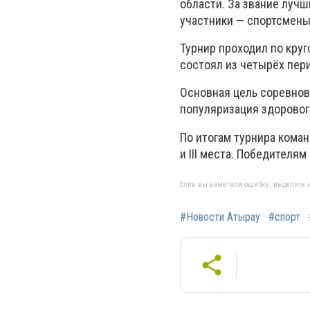
области. За звание лучш
участники — спортсмены
Турнир проходил по кру
состоял из четырёх пер
Основная цель соревнов
популяризация здоровог
По итогам турнира коман
и III места. Победител
Если вы заметили ошибку, выделите н
#Новости Атырау
#спорт