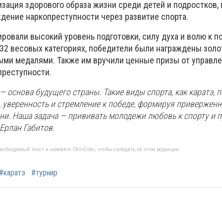
изация здорового образа жизни среди детей и подростков,
дение наркопреступности через развитие спорта.
ровали высокий уровень подготовки, силу духа и волю к п
32 весовых категориях, победители были награждены золо
ми медалями. Также им вручили ценные призы от управле
преступности.
 основа будущего страны. Такие виды спорта, как каратэ, 
, уверенность и стремление к победе, формируя приверженн
ни. Наша задача — прививать молодежи любовь к спорту и
Ерлан Габитов.
еобходимый текст и нажмите Ctrl+Enter, чтобы сообщить об этом редакции
#каратэ
#турнир