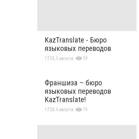
KazTranslate - Бюро
языковых переводов
53
17:23, 5 августа
Франшиза – бюро
языковых переводов
KazTranslate!
15
17:23, 5 августа