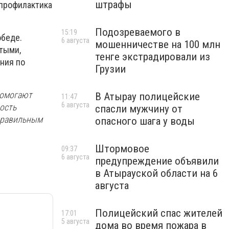
штрафы
 профилактика
Подозреваемого в
15:19
обеде.
6 августа
мошенничестве на 100 млн
тыми,
тенге экстрадировали из
ния по
Грузии
помогают
В Атырау полицейские
11:47
6 августа
ость
спасли мужчину от
 правильным
опасного шага у воды
Штормовое
09:37
6 августа
предупреждение объявили
в Атырауской области на 6
августа
Полицейский спас жителей
17:01
5 августа
дома во время пожара в