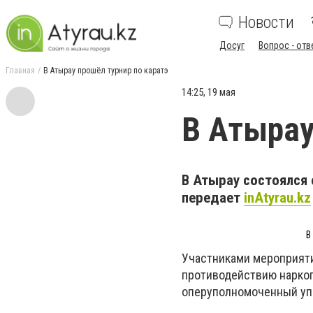
Новости
Досуг
Вопрос - отв
Главная
В Атырау прошёл турнир по каратэ
14:25, 19 мая
В Атырау
В Атырау состоялся 
передает
inAtyrau.kz
В
Участниками мероприяти
противодействию наркоп
оперуполномоченный уп