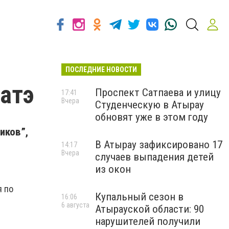
ПОСЛЕДНИЕ НОВОСТИ
ратэ
Проспект Сатпаева и улицу
17:41
Вчера
Студенческую в Атырау
обновят уже в этом году
иков”,
В Атырау зафиксировано 17
14:17
Вчера
случаев выпадения детей
из окон
я по
Купальный сезон в
16:06
6 августа
Атырауской области: 90
нарушителей получили