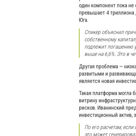
один компонент пока не
превышает 4 триллиона 
Юга.
Спикер объяснил прич
собственному капиталу
подлежит погашению уж
выше на 6,6%. Это в ч
Другая проблема — низк
развитыми и развивающи
является новая инвестиц
Такая платформа могла 
витрину инфраструктурн
рисков. Иванинский пре
инвестиционный актив, 
По его расчетам, есл
это может генерирова