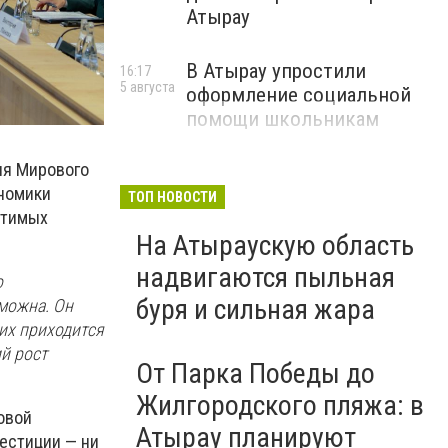
Атырау
В Атырау упростили
16:17
5 августа
оформление социальной
помощи школьникам
ля Мирового
ономики
ТОП НОВОСТИ
стимых
На Атыраускую область
надвигаются пыльная
о
буря и сильная жара
зможна. Он
их приходится
й рост
От Парка Победы до
Жилгородского пляжа: в
овой
Атырау планируют
вестиции — ни