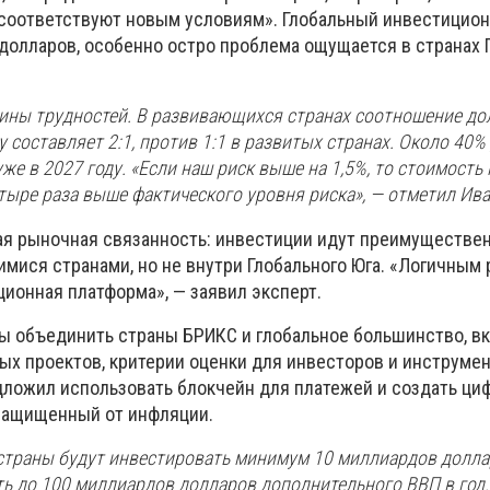
 соответствуют новым условиям». Глобальный инвестицио
долларов, особенно остро проблема ощущается в странах 
ины трудностей. В развивающихся странах соотношение дол
 составляет 2:1, против 1:1 в развитых странах. Около 40%
е в 2027 году. «Если наш риск выше на 1,5%, то стоимость
етыре раза выше фактического уровня риска», — отметил Ив
ая рыночная связанность: инвестиции идут преимуществе
мися странами, но не внутри Глобального Юга. «Логичным
ионная платформа», — заявил эксперт.
бы объединить страны БРИКС и глобальное большинство, в
ых проектов, критерии оценки для инвесторов и инструме
дложил использовать блокчейн для платежей и создать ци
защищенный от инфляции.
и страны будут инвестировать минимум 10 миллиардов долла
ть до 100 миллиардов долларов дополнительного ВВП в год.