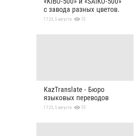
«KIBO-500» и «SAIKO-500»
с завода разных цветов.
22
17:23, 5 августа
KazTranslate - Бюро
языковых переводов
53
17:23, 5 августа