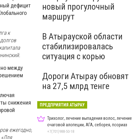
новый прогулочный
нный дефицит
Глобального
маршрут
га к
В Атырауской области
 долгов
стабилизировалась
 капитала
ситуация с корью
анинский.
нно между
Дороги Атырау обновят
 решением
на 27,5 млрд тенге
ключая
нты снижения
ПРЕДПРИЯТИЯ АТЫРАУ
фровой
Трихолог, лечение выпадения волос, лечение
очаговой алопеции, АГА, себорея, псориаз
ров ежегодно,
+7(701)988-50-18
 «Для