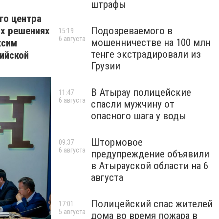
штрафы
го центра
ых решениях
Подозреваемого в
15:19
6 августа
мошенничестве на 100 млн
ксим
тенге экстрадировали из
ийской
Грузии
В Атырау полицейские
11:47
6 августа
спасли мужчину от
опасного шага у воды
Штормовое
09:37
6 августа
предупреждение объявили
в Атырауской области на 6
августа
Полицейский спас жителей
17:01
5 августа
дома во время пожара в