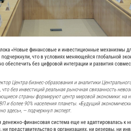
блока «Новые финансовые и инвестиционные механизмы д
 подчеркнули, что в условиях меняющейся глобальной эк
о обеспечить без цифровой интеграции и развития совме
ектор Центра бизнес-образования и аналитики Центральног
, что без инвестиций реальная рыночная связанность нево
ающиеся страны формируют центр мировой экономики: на н
ВП и более 90% населения планеты. «Будущий экономически
о здесь», — подчеркнул эксперт.
 денежно-финансовая система еще не адаптировалась к н
, ни представительство в организациях, ни резервы, ни ин