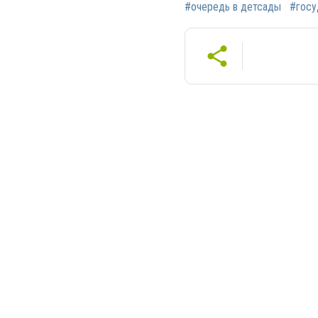
#очередь в детсады
#госу