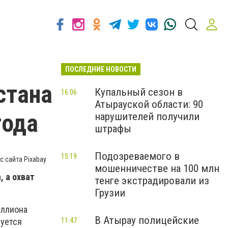
ПОСЛЕДНИЕ НОВОСТИ
стана
Купальный сезон в
16:06
Атырауской области: 90
года
нарушителей получили
штрафы
Подозреваемого в
15:19
с сайта Pixabay
мошенничестве на 100 млн
, а охват
тенге экстрадировали из
Грузии
иллиона
В Атырау полицейские
11:47
руется