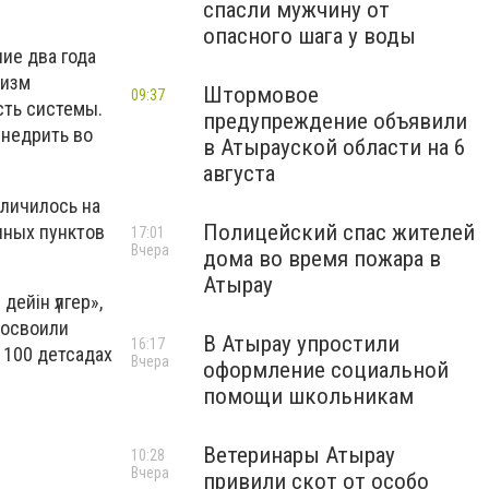
спасли мужчину от
опасного шага у воды
ие два года
низм
Штормовое
09:37
сть системы.
предупреждение объявили
внедрить во
в Атырауской области на 6
августа
еличилось на
Полицейский спас жителей
нных пунктов
17:01
Вчера
дома во время пожара в
Атырау
ейін үлгер»,
 освоили
В Атырау упростили
16:17
 100 детсадах
Вчера
оформление социальной
помощи школьникам
Ветеринары Атырау
10:28
Вчера
привили скот от особо