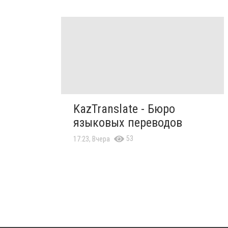
KazTranslate - Бюро
языковых переводов
53
17:23, Вчера