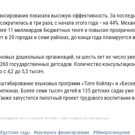
ансирования показала высокую эффективность. За последн
ократилась в три раза, с начала этого года – на 44%. Меха
ее 11 миллиардов бюджетных тенге и повысил прозрачно
т в 20 городах и семи районах, до конца года планируется 
 новых дошкольных организаций, за шесть лет их число ув
 260 государственных детсадов. Количество консультацио
с 4,2 до 5,5 тысяч.
штабирование языковых программ «Тілге бойлау» и «Беске д
егионах. Более семи тысяч детей в 135 детских садах уже
Также запустится пилотный проект трудового воспитания в
еобходимый текст и нажмите Ctrl+Enter, чтобы сообщить об этом редакции
#детские сады
#ваучерное финансирование
#Минпросвещения