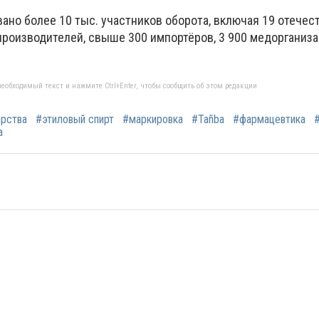
ано более 10 тыс. участников оборота, включая 19 отечес
производителей, свыше 300 импортёров, 3 900 медорганиза
еобходимый текст и нажмите Ctrl+Enter, чтобы сообщить об этом редакции
рства
#этиловый спирт
#маркировка
#Tañba
#фармацевтика
а