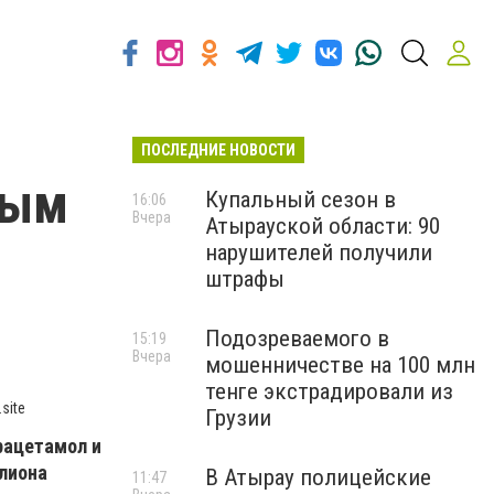
ПОСЛЕДНИЕ НОВОСТИ
ным
Купальный сезон в
16:06
Вчера
Атырауской области: 90
нарушителей получили
штрафы
Подозреваемого в
15:19
Вчера
мошенничестве на 100 млн
тенге экстрадировали из
site
Грузии
рацетамол и
лиона
В Атырау полицейские
11:47