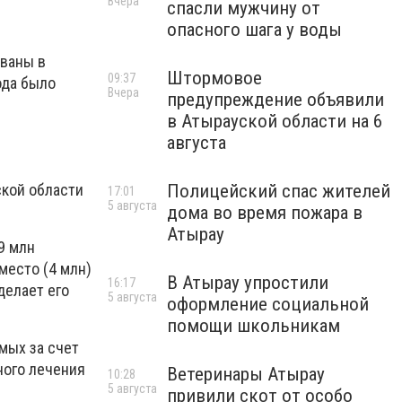
Вчера
спасли мужчину от
опасного шага у воды
и
ованы в
Штормовое
09:37
ода было
Вчера
предупреждение объявили
в Атырауской области на 6
августа
ской области
Полицейский спас жителей
17:01
5 августа
дома во время пожара в
Атырау
9 млн
место (4 млн)
В Атырау упростили
16:17
делает его
5 августа
оформление социальной
помощи школьникам
мых за счет
ного лечения
Ветеринары Атырау
10:28
5 августа
привили скот от особо