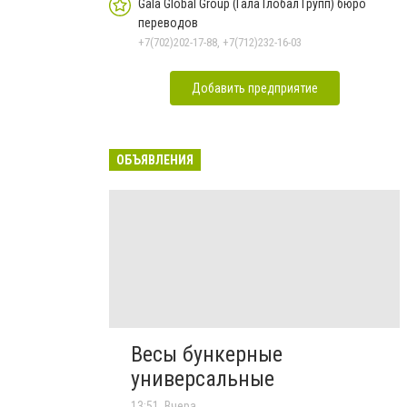
Gala Global Group (Гала Глобал Групп) бюро
переводов
+7(702)202-17-88, +7(712)232-16-03
Добавить предприятие
ОБЪЯВЛЕНИЯ
Весы бункерные
универсальные
13:51, Вчера