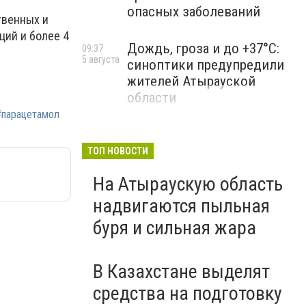
опасных заболеваний
твенных и
ций и более 4
Дождь, гроза и до +37°C:
09:37
5 августа
синоптики предупредили
жителей Атырауской
области
#парацетамол
ТОП НОВОСТИ
На Атыраускую область
надвигаются пыльная
буря и сильная жара
В Казахстане выделят
средства на подготовку