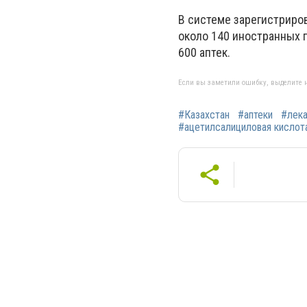
В системе зарегистриров
около 140 иностранных 
600 аптек.
Если вы заметили ошибку, выделите н
#Казахстан
#аптеки
#лека
#ацетилсалициловая кислот