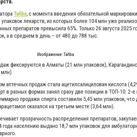
арств.
ратора
Tañba
, с момента введения обязательной маркировк
 упаковок лекарств, из которых более 104 млн уже реализ
нных препаратов превысила 65%. Только 26 августа 2025 г
к, а в среднем в день – от 480 до 788 тыс.
Изображение: Tañba
аж фиксируются в Алматы (21 млн упаковок), Карагандин
 млн).
ом аптечных продаж стала ацетилсалициловая кислота (4,2
рт в разных формах занял сразу две позиции в ТОП-10: 2-е 
 Суммарно продажи спирта составили 5,45 млн упаковок, что 
ацетамол оказался на третьем месте (3,64 млн).
ечивает прозрачность распределения препаратов, закупае
4 года населению выдано 18,7 млн упаковок для амбулатор
арного.