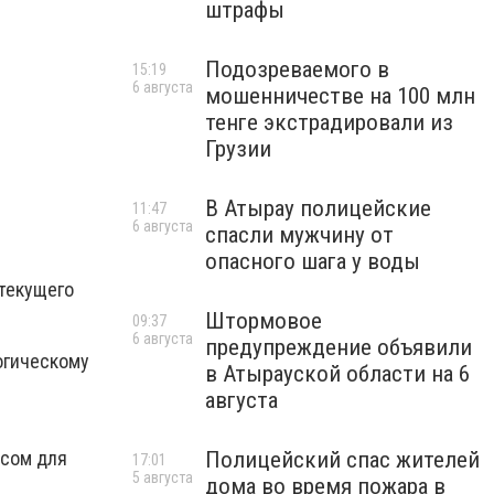
штрафы
Подозреваемого в
15:19
6 августа
мошенничестве на 100 млн
тенге экстрадировали из
Грузии
В Атырау полицейские
11:47
6 августа
спасли мужчину от
опасного шага у воды
 текущего
Штормовое
09:37
6 августа
предупреждение объявили
огическому
в Атырауской области на 6
августа
усом для
Полицейский спас жителей
17:01
5 августа
дома во время пожара в