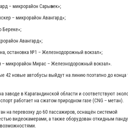
ард – микрорайон Сарыөзек»;
кер – микрорайон Авангард»;
о Береке»;
крорайон Авангард»;
на, остановка №1 – Железнодорожный вокзал»;
м – микрорайон Мирас – Железнодорожный вокзал».
ные 42 новые автобусы выйдут на линию поэтапно до конца
а заводе в Карагандинской области и соответствуют экол
нспорт работает на сжатом природном газе (CNG – метан).
ан на перевозку до 60 пассажиров, оснащён системой
стью видеокамерами, а также оборудован откидным панд
 возможностями.