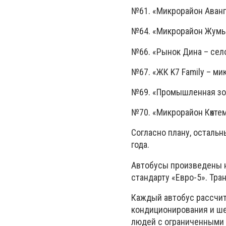
№61. «Микрорайон Аванг
№64. «Микрорайон Жумыс
№66. «Рынок Дина – сел
№67. «ЖК K7 Family – ми
№69. «Промышленная зо
№70. «Микрорайон Көкте
Согласно плану, осталь
года.
Автобусы произведены н
стандарту «Евро-5». Тра
Каждый автобус рассчит
кондиционирования и ше
людей с ограниченными