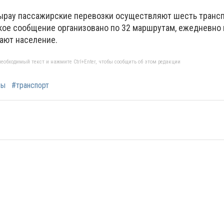
ырау пассажирские перевозки осуществляют шесть транс
кое сообщение организовано по 32 маршрутам, ежедневно
ают население.
еобходимый текст и нажмите Ctrl+Enter, чтобы сообщить об этом редакции
сы
#транспорт