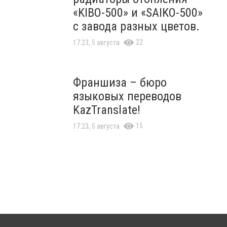
«KIBO-500» и «SAIKO-500»
с завода разных цветов.
22
17:23, 5 августа
Франшиза – бюро
языковых переводов
KazTranslate!
15
17:23, 5 августа