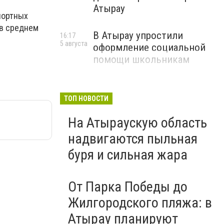
Атырау
портных
 в среднем
В Атырау упростили
16:17
5 августа
оформление социальной
помощи школьникам
ТОП НОВОСТИ
На Атыраускую область
надвигаются пыльная
буря и сильная жара
От Парка Победы до
Жилгородского пляжа: в
Атырау планируют