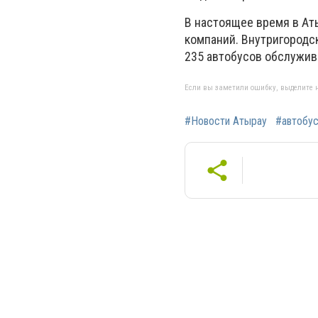
В настоящее время в Ат
компаний. Внутригородс
235 автобусов обслужив
Если вы заметили ошибку, выделите н
#Новости Атырау
#автобу