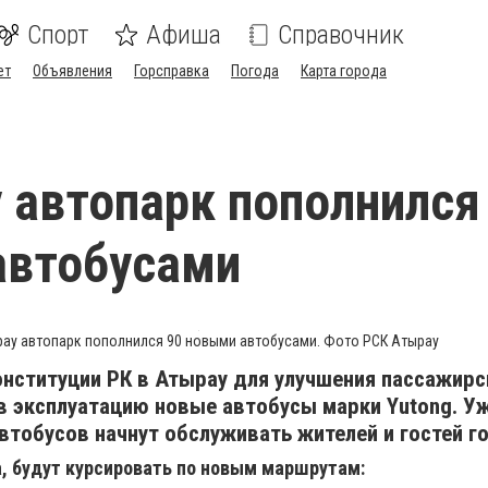
Спорт
Афиша
Справочник
ет
Объявления
Горсправка
Погода
Карта города
 автопарк пополнился
автобусами
рау автопарк пополнился 90 новыми автобусами. Фото РСК Атырау
онституции РК в Атырау для улучшения пассажирс
в эксплуатацию новые автобусы марки Yutong. У
втобусов начнут обслуживать жителей и гостей г
, будут курсировать по новым маршрутам: