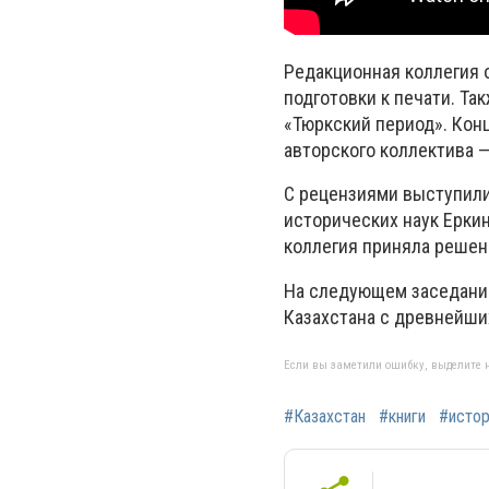
Редакционная коллегия 
подготовки к печати. Т
«Тюркский период». Кон
авторского коллектива 
С рецензиями выступили
исторических наук Еркин
коллегия приняла решен
На следующем заседании
Казахстана с древнейши
Если вы заметили ошибку, выделите н
#Казахстан
#книги
#истор