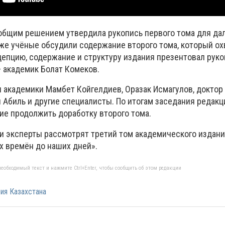
общим решением утвердила рукопись первого тома для д
акже учёные обсудили содержание второго тома, который о
цепцию, содержание и структуру издания презентовал рук
— академик Болат Комеков.
 академики Мамбет Койгелдиев, Оразак Исмагулов, доктор
 Абиль и другие специалисты. По итогам заседания редак
ие продолжить доработку второго тома.
 эксперты рассмотрят третий том академического издани
х времён до наших дней».
еобходимый текст и нажмите Ctrl+Enter, чтобы сообщить об этом редакции
ия Казахстана