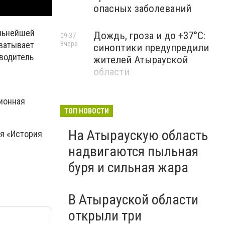
опасных заболеваний
альнейшей
Дождь, гроза и до +37°C:
09:37
Вчера
хватывает
синоптики предупредили
оводитель
жителей Атырауской
области
ционная
ТОП НОВОСТИ
На Атыраускую область
я «История
надвигаются пыльная
буря и сильная жара
В Атырауской области
открыли три