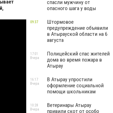
тывает
спасли мужчину от
й,
опасного шага у воды
Штормовое
09:37
предупреждение объявили
в Атырауской области на 6
августа
Полицейский спас жителей
17:01
Вчера
дома во время пожара в
Атырау
В Атырау упростили
16:17
Вчера
оформление социальной
помощи школьникам
Ветеринары Атырау
10:28
Вчера
привили скот от особо