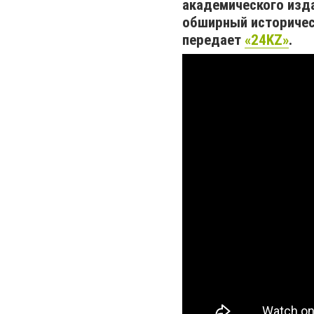
академического изд
обширный историчес
передает
«24KZ»
.