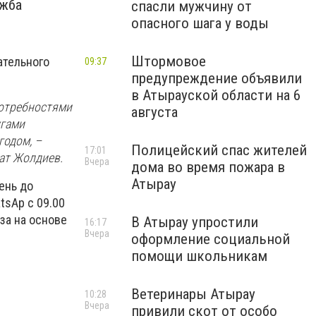
ужба
спасли мужчину от
опасного шага у воды
Штормовое
ательного
09:37
предупреждение объявили
в Атырауской области на 6
потребностями
августа
угами
годом, –
Полицейский спас жителей
17:01
ат Жолдиев.
Вчера
дома во время пожара в
Атырау
ень до
tsAp с 09.00
за на основе
В Атырау упростили
16:17
Вчера
оформление социальной
помощи школьникам
Ветеринары Атырау
10:28
Вчера
привили скот от особо