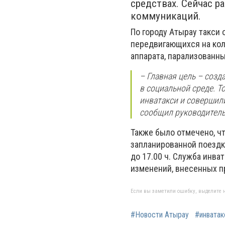
средствах. Сейчас р
коммуникаций.
По городу Атырау такси
передвигающихся на кол
аппарата, парализованн
– Главная цель – соз
в социальной среде. Т
инватакси и совершили
сообщил руководитель
Также было отмечено, чт
запланированной поездк
до 17.00 ч. Служба инва
изменений, внесенных п
Если вы заметили ошибку, выделите н
#Новости Атырау
#инватак