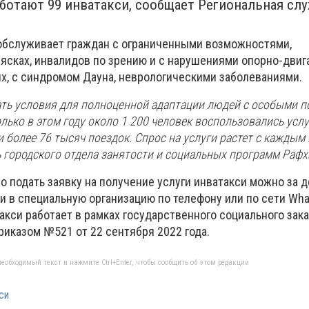
аботают 99 инватакси, сообщает Региональная сл
 обслуживает граждан с ограниченными возможностями,
ясках, инвалидов по зрению и с нарушениями опорно-двиг
ых, с синдромом Дауна, неврологическими заболеваниями.
дать условия для полноценной адаптации людей с особыми 
олько в этом году около 1 200 человек воспользовались усл
 более 76 тысяч поездок. Спрос на услуги растет с каждым 
 городского отдела занятости и социальных программ Рафх
о подать заявку на получение услуги инватакси можно за д
и в специальную организацию по телефону или по сети Wha
такси работает в рамках государственного социального зака
риказом №521 от 22 сентября 2022 года.
еобходимый текст и нажмите Ctrl+Enter, чтобы сообщить об этом редакции
си