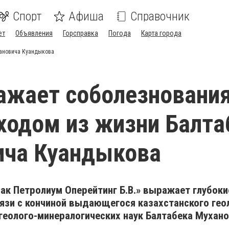
Спорт
Афиша
Справочник
ет
Объявления
Горсправка
Погода
Карта города
хановича Куандыкова
жает соболезнования
уходом из жизни Балта
ича Куандыкова
ак Петролиум Оперейтинг Б.В.» выражает глубоки
язи с кончиной выдающегося казахстанского геол
геолого-минералогических наук Балтабека Мухан