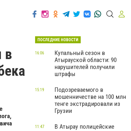
ПОСЛЕДНИЕ НОВОСТИ
 в
Купальный сезон в
16:06
Атырауской области: 90
бека
нарушителей получили
штрафы
Подозреваемого в
15:19
мошенничестве на 100 млн
тенге экстрадировали из
е
Грузии
ога,
овича
В Атырау полицейские
11:47