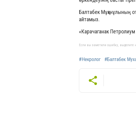
Балтабек Мұқанұлының от
айтамыз.
«Карачаганак Петролиу
Если вы заметили ошибку, выделите н
#Некролог
#Балтабек Мух