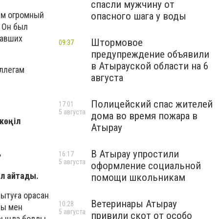
спасли мужчину от
им огромный
опасного шага у воды
 Он был
тавших
Штормовое
09:37
предупреждение объявили
в Атырауской области на 6
ллегам
августа
Полицейский спас жителей
17:01
5 августа
дома во время пожара в
көңіл
Атырау
,
В Атырау упростили
16:17
5 августа
оформление социальной
іл айтады.
помощи школьникам
мытуға орасан
Ветеринары Атырау
10:28
уы мен
5 августа
привили скот от особо
арында болды.