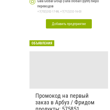
Gala Global Group (Гала Глобал Групп) бюро
переводов
+7(702)202-17-88, +7(712)232-16-03
Добавить предприятие
ОБЪЯВЛЕНИЯ
Промокод на первый
заказ в Арбуз / Фридом
продукты: 575851