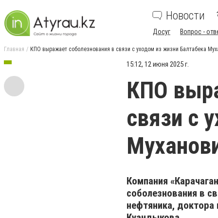
Новости
Досуг
Вопрос - отв
Главная
КПО выражает соболезнования в связи с уходом из жизни Балтабека Му
15:12, 12 июня 2025 г.
КПО выра
связи с 
Муханов
Компания «Карачаган
соболезнования в св
нефтяника, доктора 
Куандыкова.