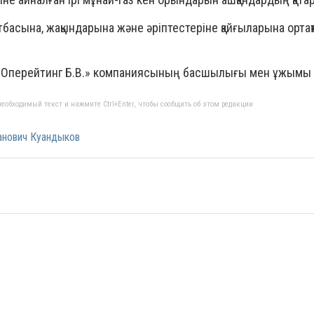
басына, жақындарына және әріптестеріне қайғыларына ортақ
м Оперейтинг Б.В.» компаниясының басшылығы мен ұжымы
еобходимый текст и нажмите Ctrl+Enter, чтобы сообщить об этом редакции
анович Куандыков