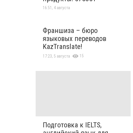
16:51, 4 августа
Франшиза – бюро
языковых переводов
KazTranslate!
15
17:23, 5 августа
Подготовка к IELTS,
английский язык для