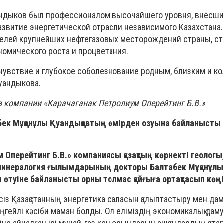
андыков был профессионалом высочайшего уровня, внёсш
азвитие энергетической отрасли независимого Казахстана.
елей крупнейших нефтегазовых месторождений страны, с
номического роста и процветания.
увствие и глубокое соболезнование родным, близким и ко
уандыкова.
в компании «Карачаганак Петролиум Оперейтинг Б.В.»
ек Мұқанұлы Қуандықовтың өмірден озуына байланысты 
 Оперейтинг Б.В.» компаниясы қазақтың көрнекті геологы
минералогия ғылымдарының докторы Балтабек Мұқанұлы
өтуіне байланысты орны толмас қайғыға ортақтасып көң
сіз Қазақстанның энергетика саласын қалыптастыру мен да
деңгейлі кәсіби маман болды. Ол еліміздің экономикалық дам
гіне айналған ірі мұнай-газ кен орындарын ашқандардың қат