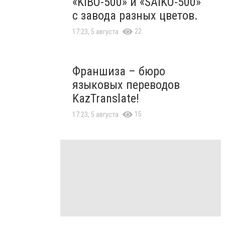
«KIBO-500» и «SAIKO-500»
с завода разных цветов.
22
17:23, 5 августа
Франшиза – бюро
языковых переводов
KazTranslate!
15
17:23, 5 августа