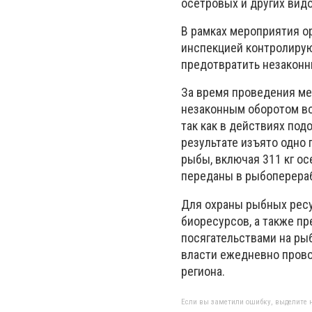
осетровых и других видо
В рамках мероприятия о
инспекцией контролирую
предотвратить незаконн
За время проведения ме
незаконным оборотом во
так как в действиях по
результате изъято одно 
рыбы, включая 311 кг о
переданы в рыбоперера
Для охраны рыбных ресу
биоресурсов, а также п
посягательствами на ры
власти ежедневно прово
региона.
Если вы заметили ошибку, выделите н