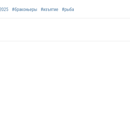
2025
#браконьеры
#изъятие
#рыба