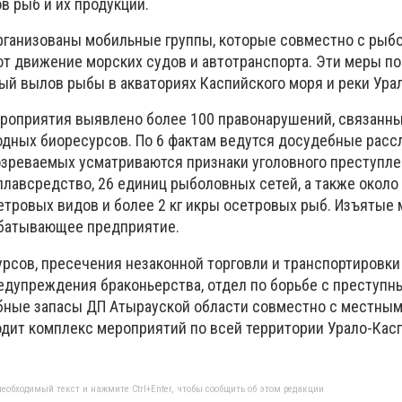
в рыб и их продукции.
рганизованы мобильные группы, которые совместно с рыб
т движение морских судов и автотранспорта. Эти меры п
ый вылов рыбы в акваториях Каспийского моря и реки Ура
роприятия выявлено более 100 правонарушений, связанны
дных биоресурсов. По 6 фактам ведутся досудебные расс
дозреваемых усматриваются признаки уголовного преступле
плавсредство, 26 единиц рыболовных сетей, а также около 
сетровых видов и более 2 кг икры осетровых рыб. Изъятые
батывающее предприятие.
рсов, пресечения незаконной торговли и транспортировки
редупреждения браконьерства, отдел по борьбе с преступ
бные запасы ДП Атырауской области совместно с местным
дит комплекс мероприятий по всей территории Урало-Кас
еобходимый текст и нажмите Ctrl+Enter, чтобы сообщить об этом редакции