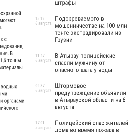
штрафы
оохранной
Подозреваемого в
15:19
омогают
6 августа
мошенничестве на 100 млн
л.
тенге экстрадировали из
х с
Грузии
ледования,
ния. В
В Атырау полицейские
11:47
1,6 тонны
6 августа
спасли мужчину от
 материалы
опасного шага у воды
Штормовое
 водных
09:37
6 августа
предупреждение объявили
ными
в Атырауской области на 6
и органами
августа
пийского
Полицейский спас жителей
17:01
5 августа
дома во время пожара в