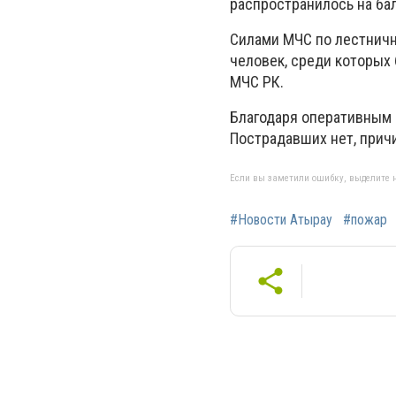
распространилось на ба
Силами МЧС по лестнично
человек, среди которых
МЧС РК.
Благодаря оперативным
Пострадавших нет, прич
Если вы заметили ошибку, выделите н
#Новости Атырау
#пожар