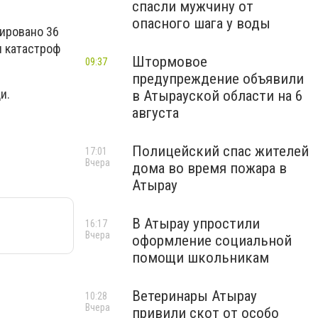
спасли мужчину от
опасного шага у воды
уировано 36
ы катастроф
Штормовое
09:37
предупреждение объявили
и.
в Атырауской области на 6
августа
Полицейский спас жителей
17:01
Вчера
дома во время пожара в
Атырау
В Атырау упростили
16:17
Вчера
оформление социальной
помощи школьникам
Ветеринары Атырау
10:28
Вчера
привили скот от особо