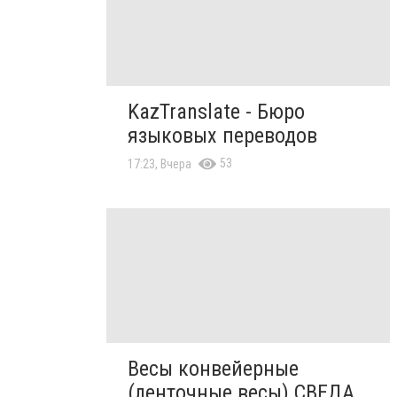
KazTranslate - Бюро
языковых переводов
53
17:23, Вчера
Весы конвейерные
(ленточные весы) СВЕДА