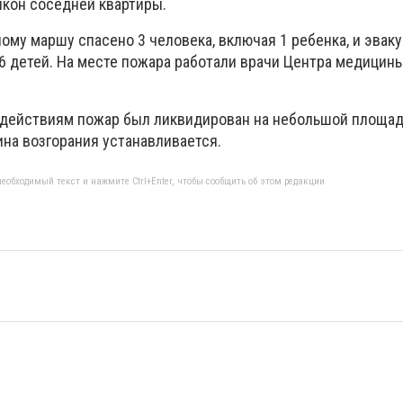
лкон соседней квартиры.
му маршу спасено 3 человека, включая 1 ребенка, и эвак
 6 детей. На месте пожара работали врачи Центра медицин
 действиям пожар был ликвидирован на небольшой площад
ина возгорания устанавливается.
еобходимый текст и нажмите Ctrl+Enter, чтобы сообщить об этом редакции