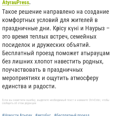
AtyrauPress
.
Такое решение направлено на создание
комфортных условий для жителей в
праздничные дни. Көрісу күні и Наурыз –
это время теплых встреч, семейных
посиделок и дружеских объятий.
Бесплатный проезд поможет атырауцам
без лишних хлопот навестить родных,
поучаствовать в праздничных
мероприятиях и ощутить атмосферу
единства и радости.
Если вы заметили ошибку, выделите необходимый текст и нажмите Ctrl+Enter, чтобы
сообщить об этом редакции
#Новости Атырау
#автобус
#бесплатный проезд