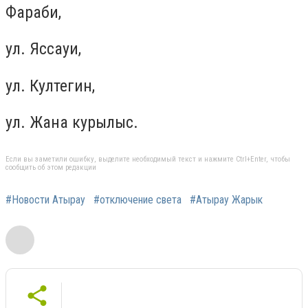
Фараби,
ул. Яссауи,
ул. Култегин,
ул. Жана курылыс.
Если вы заметили ошибку, выделите необходимый текст и нажмите Ctrl+Enter, чтобы
сообщить об этом редакции
#Новости Атырау
#отключение света
#Атырау Жарык