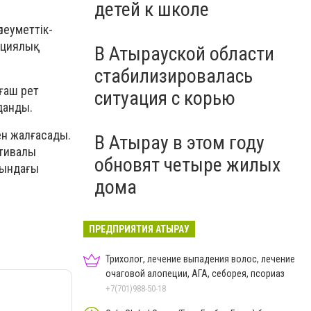
детей к школе
леуметтік-
ациялық
В Атырауской области
стабилизировалась
ғаш рет
ситуация с корью
данды.
ен жалғасады.
В Атырау в этом году
тивалы
обновят четыре жилых
сындағы
дома
ПРЕДПРИЯТИЯ АТЫРАУ
Трихолог, лечение выпадения волос, лечение
очаговой алопеции, АГА, себорея, псориаз
+7(701)988-50-18