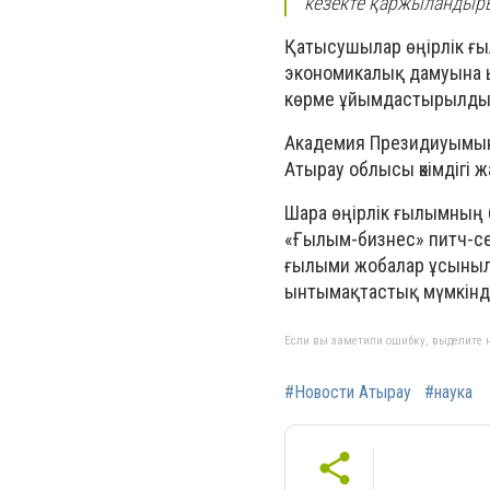
кезекте қаржыландыры
Қатысушылар өңірлік ғыл
экономикалық дамуына 
көрме ұйымдастырылды
Академия Президиуымын
Атырау облысы әкімдігі
Шара өңірлік ғылымның 
«Ғылым-бизнес» питч-с
ғылыми жобалар ұсыныл
ынтымақтастық мүмкінді
Если вы заметили ошибку, выделите н
#Новости Атырау
#наука