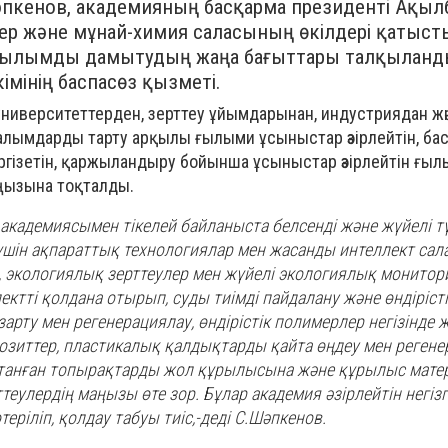
Шәпкенов, академияның басқарма президенті Ақыл
тер және мұнай-химия саласының өкілдері қатыс
ғылымды дамытудың жаңа бағыттары талқыланд
імінің баспасөз қызметі.
университеттерден, зерттеу ұйымдарынан, индустриядан ж
алымдарды тарту арқылы ғылыми ұсыныстар әзірлейтін, ба
ргізетін, қаржыландыру бойынша ұсыныстар әзірлейтін ғыл
ңызына тоқталды.
 академиясымен тікелей байланыста белсенді және жүйелі 
үшін ақпараттық технологиялар мен жасанды интеллект са
 экологиялық зерттеулер мен жүйелі экологиялық монитор
ектті қолдана отырып, суды тиімді пайдалану және өндірісті
арту мен регенерациялау, өндірістік полимерлер негізінде 
озиттер, пластикалық қалдықтарды қайта өңдеу мен регене
астанған топырақтарды жол құрылысына және құрылыс мат
теулердің маңызы өте зор. Бұлар академия әзірлейтін негізг
еріліп, қолдау табуы тиіс,-деді С.Шәпкенов.