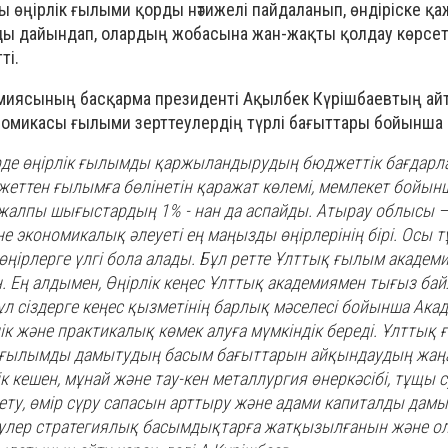
 өңірлік ғылыми қорды нәтижелі пайдаланып, өндіріске қаж
ды дайындап, олардың жобасына жан-жақты қолдау көрсет
ті.
миясының басқарма президенті Ақылбек Күрішбаевтың ай
омикасы ғылыми зерттеулердің түрлі бағыттары бойынша
ерде өңірлік ғылымды қаржыландырудың бюджеттік бағдарл
джеттен ғылымға бөлінетін қаражат көлемі, мемлекет бойын
алпы шығыстардың 1% - нан да аспайды. Атырау облысы — 
е экономикалық әлеуеті ең маңызды өңірлерінің бірі. Осы 
ңірлерге үлгі бола алады. Бұл ретте Ұлттық ғылым академ
. Ең алдымен, Өңірлік кеңес Ұлттық академиямен тығыз ба
ұл сіздерге кеңес қызметінің барлық мәселесі бойынша Ака
к және практикалық көмек алуға мүмкіндік береді. Ұлттық
н ғылымды дамытудың басым бағыттарын айқындаудың жаңа
к кешен, мұнай және тау-кен металлургия өнеркәсібі, тұщы с
ету, өмір сүру сапасын арттыру және адами капиталды дамы
улер стратегиялық басымдықтарға жатқызылғанын және ола