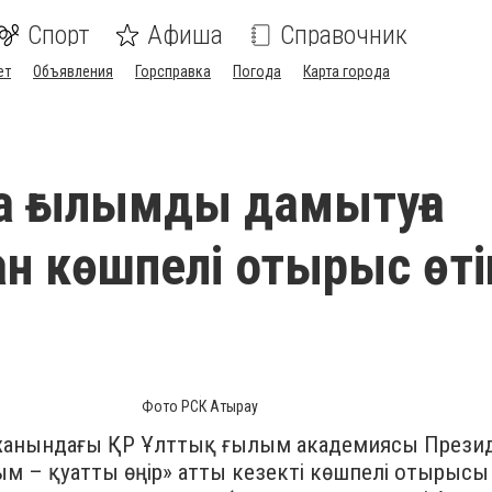
Спорт
Афиша
Справочник
ет
Объявления
Горсправка
Погода
Карта города
а ғылымды дамытуға
ған көшпелі отырыс өті
Фото РСК Атырау
і жанындағы ҚР Ұлттық ғылым академиясы През
ым – қуатты өңір» атты кезекті көшпелі отырысы 