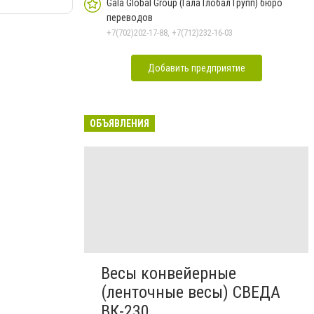
Gala Global Group (Гала Глобал Групп) бюро
переводов
+7(702)202-17-88, +7(712)232-16-03
Добавить предприятие
ОБЪЯВЛЕНИЯ
Весы конвейерные
(ленточные весы) СВЕДА
ВК-230