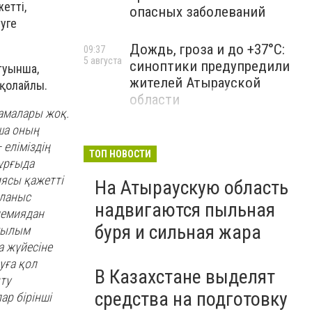
етті,
опасных заболеваний
уге
Дождь, гроза и до +37°C:
09:37
5 августа
синоптики предупредили
туынша,
жителей Атырауской
 қолайлы.
области
амалары жоқ.
ша оның
еліміздің
ТОП НОВОСТИ
тұрғыда
иясы қажетті
На Атыраускую область
йланыс
надвигаются пыльная
демиядан
буря и сильная жара
 ғылым
 жүйесіне
уға қол
В Казахстане выделят
ту
средства на подготовку
р бірінші