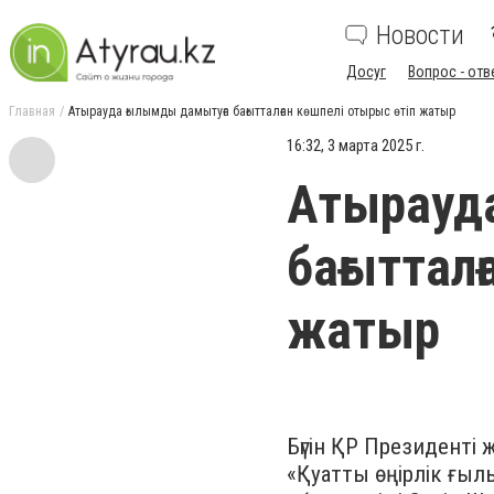
Новости
Досуг
Вопрос - отв
Главная
Атырауда ғылымды дамытуға бағытталған көшпелі отырыс өтіп жатыр
16:32, 3 марта 2025 г.
Атырауд
бағыттал
жатыр
Бүгін ҚР Президент
«Қуатты өңірлік ғыл