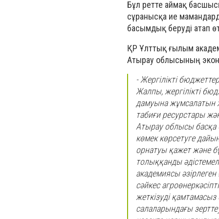
Бұл ретте аймақ басшысы
сұранысқа ие мамандар
басымдық беруді атап өт
ҚР Ұлттық ғылым акаде
Атырау облысының экон
- Жергілікті бюджетт
Жалпы, жергілікті бю
дамуына жұмсалатын ж
табиғи ресурстары жән
Атырау облысы басқа ө
көмек көрсетуге дайын
орнатуы қажет және б
толыққанды әдістемелі
академиясы әзірлеге
сәйкес агроөнеркәсіпті
жеткізуді қамтамасыз 
салаларындағы зертте