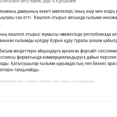
латынын айту керек,-деді А.Күрішбаев.
ымның дамуының өзекті мәселелері, оның өңір мен елдің ә
ықпалы сөз етті. Көшпелі отырыс аясында ғылыми-иннов
.
ың көшпелі отырыс жұмысы нәтижесінде республикада ал
 жанынан ғылымды қолдау Қорын құру туралы шешім қабыл
басым міндеттерін айқындауға арналған форсайт-сессиям
ессиясы форматында коммерцияландыруға дайын перспек
ады. Қатысушылар ғылыми қауымдастық пен бизнес ара
ктерін талқылайды.
еобходимый текст и нажмите Ctrl+Enter, чтобы сообщить об этом редакции