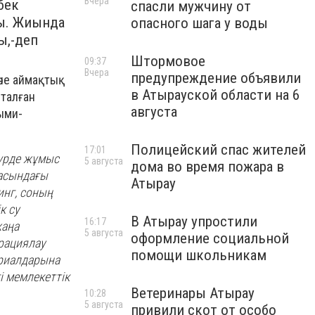
Вчера
бек
спасли мужчину от
ты. Жиында
опасного шага у воды
ы,-деп
Штормовое
09:37
Вчера
предупреждение объявили
әне аймақтық
в Атырауской области на 6
сталған
августа
ыми-
Полицейский спас жителей
17:01
түрде жұмыс
5 августа
дома во время пожара в
ласындағы
Атырау
инг, соның
к су
В Атырау упростили
16:17
жаңа
5 августа
оформление социальной
рациялау
помощи школьникам
ериалдарына
і мемлекеттік
Ветеринары Атырау
10:28
5 августа
привили скот от особо