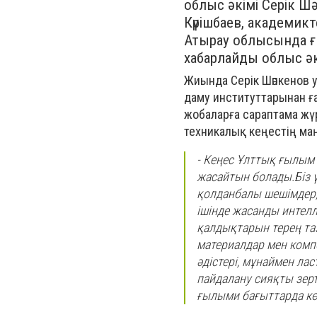
облыс әкімі Серік 
Күрішбаев, академик
Атырау облысында 
хабарлайды облыс әк
Жиында Серік Шәпкенов 
даму институттарынан ғ
жобаларға сараптама жү
техникалық кеңестің ма
- Кеңес Ұлттық ғылым
жасайтын болады.Біз 
қолданбалы шешімдер,
ішінде жасанды интелл
қалдықтарын терең таз
материалдар мен комп
әдістері, мұнаймен л
пайдалану сияқты зерт
ғылыми бағыттарда көт