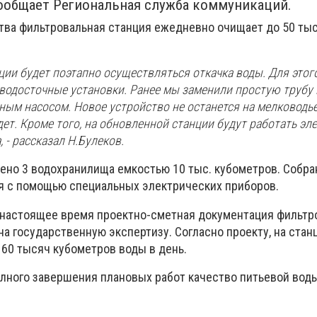
сообщает Региональная служба коммуникаций.
ства фильтровальная станция ежедневно очищает до 50 ты
ции будет поэтапно осуществляться откачка воды. Для этог
 водосточные установки. Ранее мы заменили простую трубу 
ым насосом. Новое устройство не останется на мелководье,
дет. Кроме того, на обновленной станции будут работать э
, - рассказал Н.Булеков.
оено 3 водохранилища емкостью 10 тыс. кубометров. Собра
я с помощью специальных электрических приборов.
в настоящее время проектно-сметная документация фильтр
а государственную экспертизу. Согласно проекту, на стан
 60 тысяч кубометров воды в день.
олного завершения плановых работ качество питьевой воды