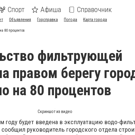
Спорт
Афиша
Справочник
ет
Объявления
Горсправка
Погода
Карта города
на 80 процентов
льство фильтрующей
на правом берегу горо
о на 80 процентов
Скриншот из видео
ом году будет введена в эксплуатацию водо-филь
м сообщил руководитель городского отдела строи