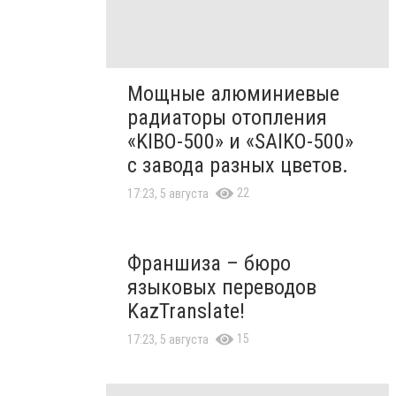
Мощные алюминиевые
радиаторы отопления
«KIBO-500» и «SAIKO-500»
с завода разных цветов.
22
17:23, 5 августа
Франшиза – бюро
языковых переводов
KazTranslate!
15
17:23, 5 августа