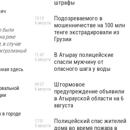
штрафы
сяч
Подозреваемого в
15:19
6 августа
мошенничестве на 100 млн
о были
тенге экстрадировали из
на реке
Грузии
 в случае
лектролизный
В Атырау полицейские
11:47
6 августа
спасли мужчину от
опасного шага у воды
нная здесь
Штормовое
09:37
овальной
6 августа
предупреждение объявили
ции
в Атырауской области на 6
августа
 в городе
Полицейский спас жителей
17:01
5 августа
дома во время пожара в