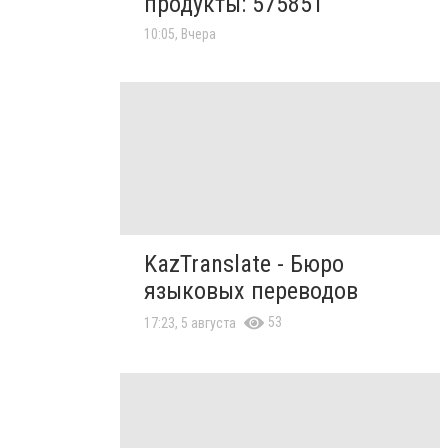
продукты: 575851
10:05, Вчера
KazTranslate - Бюро
языковых переводов
53
17:23, 5 августа