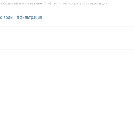
еобходимый текст и нажмите Ctrl+Enter, чтобы сообщить об этом редакции
о воды
#фильтрация