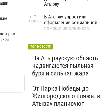
заций
Атырау
В Атырау упростили
16:17
акие
5 августа
оформление социальной
помощи школьникам
 котором
еской
ТОП НОВОСТИ
На Атыраускую область
надвигаются пыльная
буря и сильная жара
От Парка Победы до
Жилгородского пляжа: в
Атырау планируют