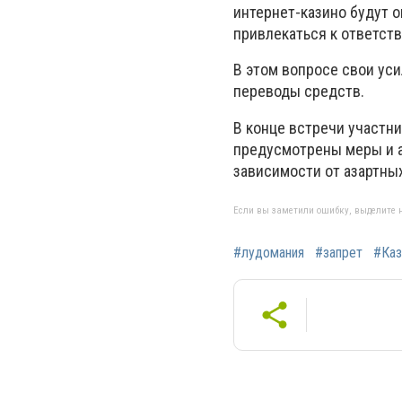
интернет-казино будут о
привлекаться к ответст
В этом вопросе свои уси
переводы средств.
В конце встречи участн
предусмотрены меры и а
зависимости от азартных
Если вы заметили ошибку, выделите н
#лудомания
#запрет
#Каз