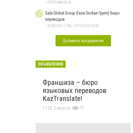
+7(701)988-50-18
Gala Global Group (Гала Глобал Групп) бюро
переводов
+7(702)202-17-88, +7(712)232-16-03
Добавить предприятие
ОБЪЯВЛЕНИЯ
Франшиза – бюро
языковых переводов
KazTranslate!
15
17:23, 5 августа