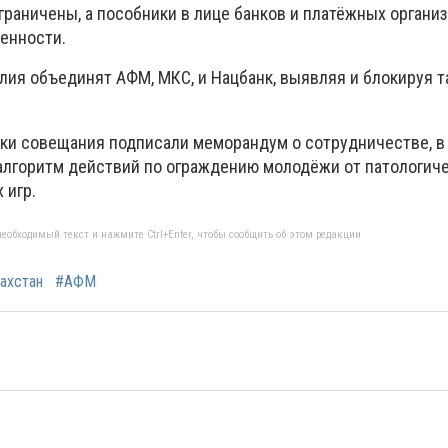
граничены, а пособники в лице банков и платёжных органи
венности.
лия объединят АФМ, МКС, и Нацбанк, выявляя и блокируя т
ики совещания подписали меморандум о сотрудничестве, в
лгоритм действий по ограждению молодёжи от патологич
 игр.
еобходимый текст и нажмите Ctrl+Enter, чтобы сообщить об этом редакции
ахстан
#АФМ