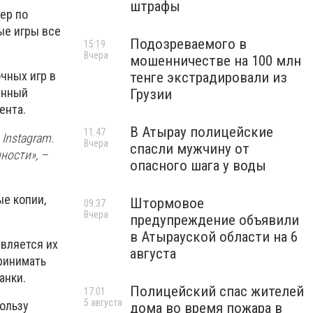
штрафы
ер по
ые игры все
Подозреваемого в
15:19
Вчера
мошенничестве на 100 млн
чных игр в
тенге экстрадировали из
енный
Грузии
ента.
В Атырау полицейские
11:47
Instagram.
Вчера
спасли мужчину от
ности», –
опасного шага у воды
ые копии,
Штормовое
09:37
Вчера
предупреждение объявили
в Атырауской области на 6
вляется их
августа
ринимать
анки.
Полицейский спас жителей
17:01
5 августа
пользу
дома во время пожара в