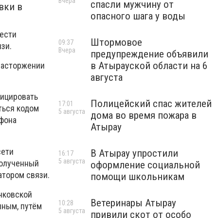
Вчера
спасли мужчину от
вки в
опасного шага у воды
вести
Штормовое
09:37
зи.
Вчера
предупреждение объявили
в Атырауской области на 6
расторжении
августа
фицировать
Полицейский спас жителей
17:01
ться кодом
5 августа
дома во время пожара в
ефона
Атырау
сети
В Атырау упростили
16:17
5 августа
Полученный
оформление социальной
атором связи.
помощи школьникам
анковской
Ветеринары Атырау
10:28
нным, путём
5 августа
привили скот от особо