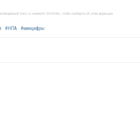
еобходимый текст и нажмите Ctrl+Enter, чтобы сообщить об этом редакции
я
#НПА
#минцифры