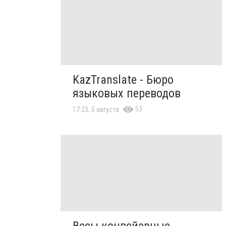
KazTranslate - Бюро
языковых переводов
53
17:23, 5 августа