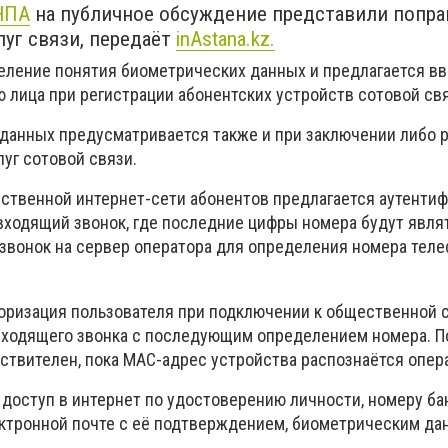
НПА
на публичное обсуждение представили попра
луг связи, передаёт
inAstana.kz.
еление понятия биометрических данных и предлагается в
 лица при регистрации абонентских устройств сотовой свя
данных предусматривается также и при заключении либо 
луг сотовой связи.
ственной интернет-сети абонентов предлагается аутенти
входящий звонок, где последние цифры номера будут явля
 звонок на сервер оператора для определения номера тел
торизация пользователя при подключении к общественной 
сходящего звонка с последующим определением номера. 
ствителен, пока MAC-адрес устройства распознаётся опер
 доступ в интернет по удостоверению личности, номеру б
ектронной почте с её подтверждением, биометрическим да