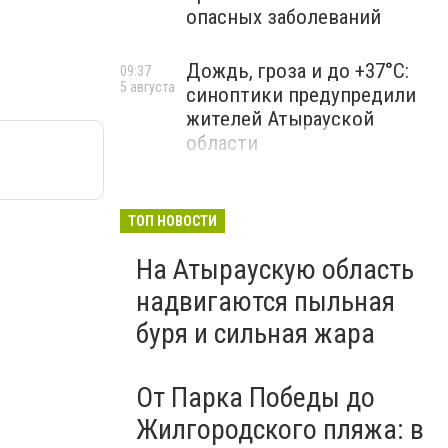
опасных заболеваний
Дождь, гроза и до +37°C:
09:37
5 августа
синоптики предупредили
жителей Атырауской
области
ТОП НОВОСТИ
На Атыраускую область
надвигаются пыльная
буря и сильная жара
От Парка Победы до
Жилгородского пляжа: в