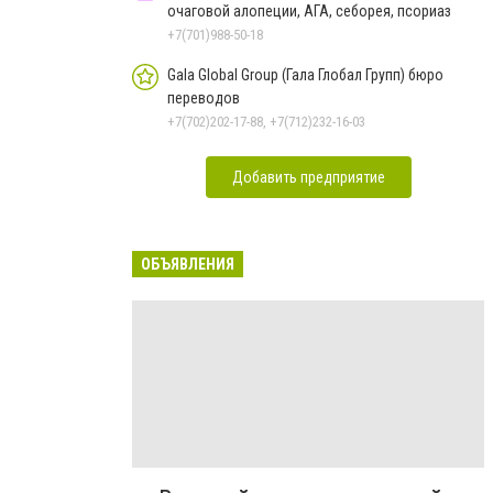
очаговой алопеции, АГА, себорея, псориаз
+7(701)988-50-18
Gala Global Group (Гала Глобал Групп) бюро
переводов
+7(702)202-17-88, +7(712)232-16-03
Добавить предприятие
ОБЪЯВЛЕНИЯ