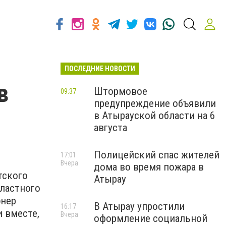
ПОСЛЕДНИЕ НОВОСТИ
в
Штормовое
09:37
предупреждение объявили
в Атырауской области на 6
августа
Полицейский спас жителей
17:01
Вчера
дома во время пожара в
тского
Атырау
бластного
өнер
В Атырау упростили
16:17
и вместе,
Вчера
оформление социальной