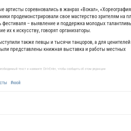
ные артисты соревновались в жанрах «Вокал», «Хореография»
тники продемонстрировали свое мастерство зрителям на 
ь фестиваля – выявление и поддержка молодых талантлив
е их к искусству, говорят организаторы.
ыступили также певцы и тысячи танцоров, а для ценителей
были представлены книжная выставка и работы местных
еобходимый текст и нажмите Ctrl+Enter, чтобы сообщить об этом редакции
сты
#кюй