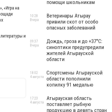
помощи школьникам
, «Игра на
площади
Ветеринары Атырау
10:28
ых
Вчера
привили скот от особо
опасных заболеваний
 литературы и
Дождь, гроза и до +37°C:
09:37
Вчера
синоптики предупредили
жителей Атырауской
области
Спортсмены Атырауской
18:02
4 августа
области пополнили
копилку 91 медалью
Атырауская область
17:23
4 августа
поставляет рыбную
продукцию в девять стран