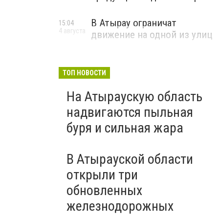
В Атырау ограничат
15:04
4 августа
движение на одной из улиц
ТОП НОВОСТИ
На Атыраускую область
надвигаются пыльная
буря и сильная жара
В Атырауской области
открыли три
обновленных
железнодорожных