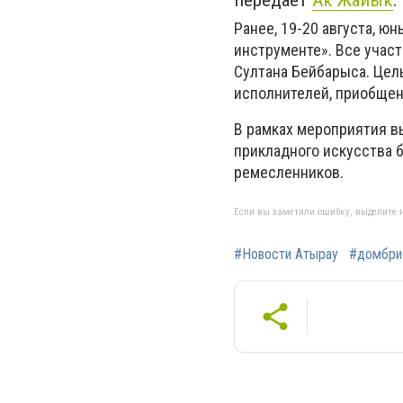
передает
Ак Жайык
.
Ранее, 19-20 августа, ю
инструменте». Все учас
Султана Бейбарыса. Цел
исполнителей, приобщени
В рамках мероприятия в
прикладного искусства 
ремесленников.
Если вы заметили ошибку, выделите н
#Новости Атырау
#домбри