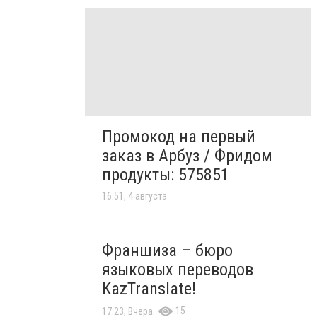
Промокод на первый
заказ в Арбуз / Фридом
продукты: 575851
16:51, 4 августа
Франшиза – бюро
языковых переводов
KazTranslate!
15
17:23, Вчера