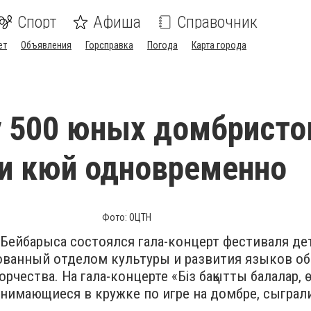
Спорт
Афиша
Справочник
ет
Объявления
Горсправка
Погода
Карта города
 500 юных домбристо
и кюй одновременно
Фото: ОЦТН
Бейбарыса состоялся гала-концерт фестиваля де
зованный отделом культуры и развития языков о
рчества. На гала-концерте «Біз бақытты балалар, 
занимающиеся в кружке по игре на домбре, сыграл