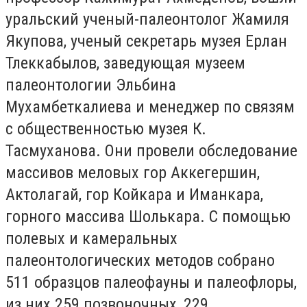
уральский ученый-палеонтолог Жамиля
Якупова, ученый секретарь музея Ерлан
Тлеккабылов, заведующая музеем
палеонтологии Эльбина
Мухамбеткалиева и менеджер по связям
с общественностью музея К.
Тасмуханова. Они провели обследование
массивов меловых гор Аккегершин,
Актолагай, гор Койкара и Иманкара,
горного массива Шолькара. С помощью
полевых и камеральных
палеонтологических методов собрано
511 образцов палеофауны и палеофлоры,
из них 259 позвоночных, 229