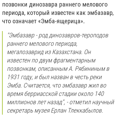
позвонки динозавра раннего мелового
периода, который известен как эмбазавр,
что означает «Эмба-ящерица».
"Эмбазавр - род динозавров-тероподов
раннего мелового периода,
мегалозаврид из Казахстана. Он
известен по двум фрагментарным
позвонкам, описанным А. Рябининым в
1931 году, и был назван в честь реки
Эмба. Считается, что эмбазавр жил во
время берриасской стадии около 140
миллионов лет назад", - отметил научный
секретарь музея Ерлан Тлеккабылов.