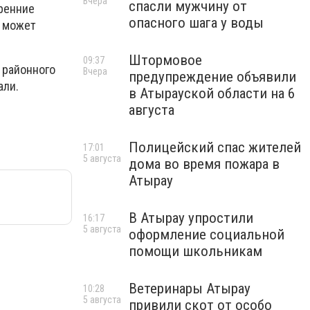
Вчера
спасли мужчину от
тренние
опасного шага у воды
, может
Штормовое
09:37
 районного
Вчера
предупреждение объявили
али.
в Атырауской области на 6
августа
Полицейский спас жителей
17:01
5 августа
дома во время пожара в
Атырау
В Атырау упростили
16:17
5 августа
оформление социальной
помощи школьникам
Ветеринары Атырау
10:28
5 августа
привили скот от особо