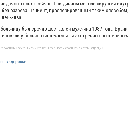
внедряют только сейчас. При данном методе хирургии вну
я без разреза. Пациент, прооперированный таким способом
 день-два.
больницу был срочно доставлен мужчина 1987 года. Врачи
ировали у больного аппендицит и экстренно проопериров
еобходимый текст и нажмите Ctrl+Enter, чтобы сообщить об этом редакции
ия
#здоровье