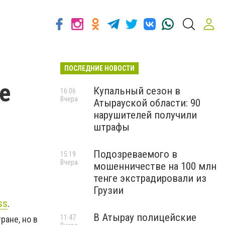
ПОСЛЕДНИЕ НОВОСТИ
е
Купальный сезон в
16:06
Вчера
Атырауской области: 90
нарушителей получили
штрафы
Подозреваемого в
15:19
Вчера
мошенничестве на 100 млн
тенге экстрадировали из
Грузии
ss
.
В Атырау полицейские
11:47
ране, но в