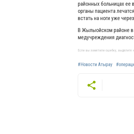
районных больницах ее 
органы пациента лечатс
встать на ноги уже через
В Жылыойском районе в 
медучреждения диагност
Если вы заметили ошибку, выделите н
#Новости Атырау
#операц