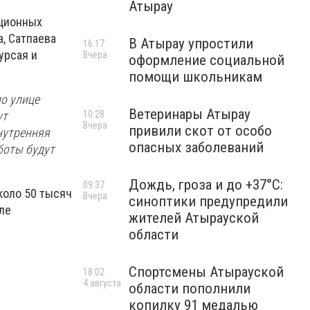
Атырау
ационных
, Сатпаева
В Атырау упростили
16:17
урсая и
Вчера
оформление социальной
помощи школьникам
по улице
Ветеринары Атырау
10:28
ут
Вчера
привили скот от особо
нутренняя
опасных заболеваний
боты будут
Дождь, гроза и до +37°C:
09:37
коло 50 тысяч
Вчера
синоптики предупредили
ле
жителей Атырауской
области
Спортсмены Атырауской
18:02
4 августа
области пополнили
копилку 91 медалью