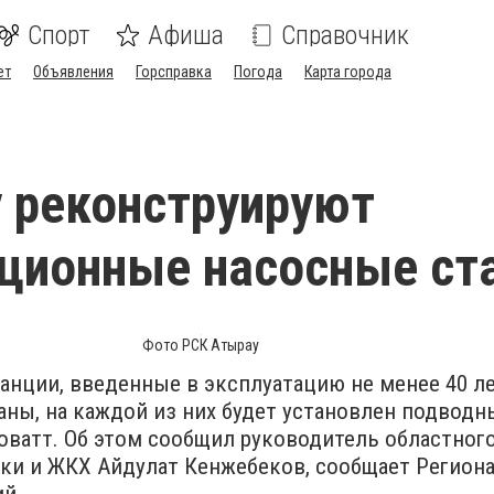
Спорт
Афиша
Справочник
ет
Объявления
Горсправка
Погода
Карта города
 реконструируют
ционные насосные ст
Фото РСК Атырау
нции, введенные в эксплуатацию не менее 40 ле
ны, на каждой из них будет установлен подводн
оватт. Об этом сообщил руководитель областног
ики и ЖКХ Айдулат Кенжебеков, сообщает Регион