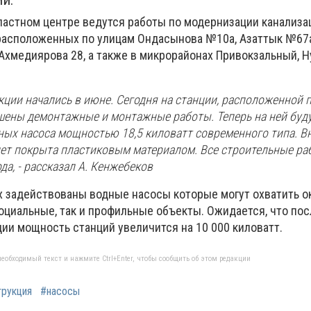
ий.
ластном центре ведутся работы по модернизации канализ
расположенных по улицам Ондасынова №10а, Азаттык №67а
Ахмедиярова 28, а также в микрорайонах Привокзальный, Н
кции начались в июне. Сегодня на станции, расположенной 
шены демонтажные и монтажные работы. Теперь на ней буд
ных насоса мощностью 18,5 киловатт современного типа. В
дет покрыта пластиковым материалом. Все строительные ра
да, - рассказал А. Кенжебеков
ях задействованы водные насосы которые могут охватить о
социальные, так и профильные объекты. Ожидается, что пос
ии мощность станций увеличится на 10 000 киловатт.
еобходимый текст и нажмите Ctrl+Enter, чтобы сообщить об этом редакции
трукция
#насосы