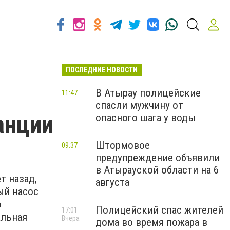
ПОСЛЕДНИЕ НОВОСТИ
В Атырау полицейские
11:47
спасли мужчину от
анции
опасного шага у воды
Штормовое
09:37
предупреждение объявили
в Атырауской области на 6
т назад,
августа
ый насос
о
Полицейский спас жителей
17:01
альная
Вчера
дома во время пожара в