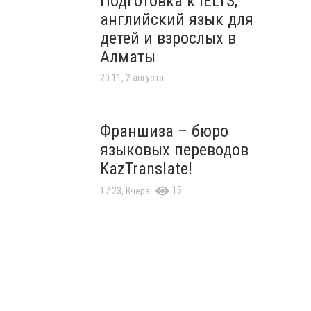
Подготовка к IELTS,
английский язык для
детей и взрослых в
Алматы
20:11, 2 августа
Франшиза – бюро
языковых переводов
KazTranslate!
15
17:23, Вчера