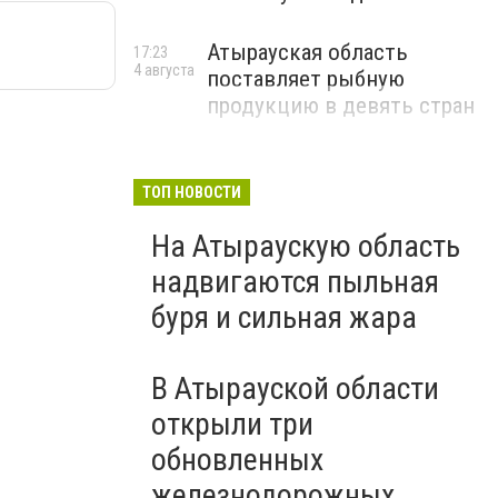
Атырауская область
17:23
4 августа
поставляет рыбную
продукцию в девять стран
ТОП НОВОСТИ
На Атыраускую область
надвигаются пыльная
буря и сильная жара
В Атырауской области
открыли три
обновленных
железнодорожных