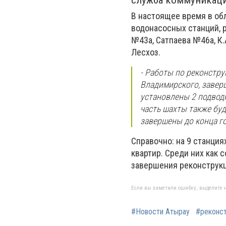
служба коммуникац
В настоящее время в об
водонасосных станций, 
№43а, Сатпаева №46а, К.
Лесхоз.
- Работы по реконстру
Владимирского, завер
установлены 2 подвод
часть шахты также бу
завершены до конца го
Справочно: на 9 станци
квартир. Среди них как 
завершения реконструкц
Если вы заметили ошибку, выделите н
#Новости Атырау
#реконс