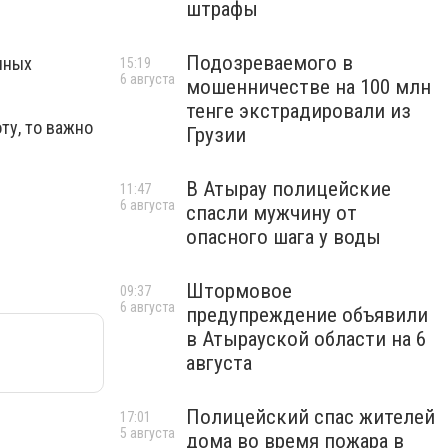
штрафы
Подозреваемого в
чных
15:19
6 августа
мошенничестве на 100 млн
тенге экстрадировали из
ту, то важно
Грузии
В Атырау полицейские
11:47
6 августа
спасли мужчину от
опасного шага у воды
Штормовое
09:37
6 августа
предупреждение объявили
в Атырауской области на 6
августа
Полицейский спас жителей
17:01
5 августа
дома во время пожара в