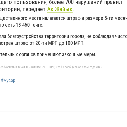
щего пользования, более 700 нарушений правил
ритории, передает
Ак Жайык
.
бщественного места налагается штраф в размере 5-ти меся
о есть 18 460 тенге.
ла благоустройства территории города, не соблюдая чисто
мотрен штраф от 20-ти МРП до 100 МРП.
тельных органов применяют законные меры.
еобходимый текст и нажмите Ctrl+Enter, чтобы сообщить об этом редакции
#мусор