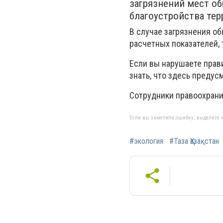
загрязнений мест об
благоустройства тер
В случае загрязнения о
расчетных показателей, т
Если вы нарушаете прави
знать, что здесь предус
Сотрудники правоохрани
Если вы заметили ошибку, выделите н
#экология
#Таза Қазақстан