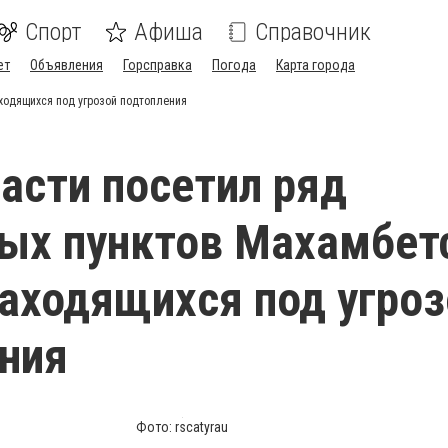
Спорт
Афиша
Справочник
ет
Объявления
Горсправка
Погода
Карта города
ходящихся под угрозой подтопления
асти посетил ряд
ых пунктов Махамбет
находящихся под угро
ния
Фото: rscatyrau