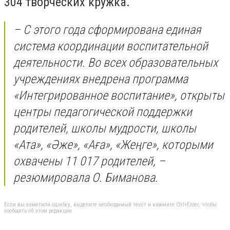
304 творческих кружка.
– С этого года сформирована единая
система координации воспитательной
деятельности. Во всех образовательных
учреждениях внедрена программа
«Интегрированное воспитание», открыты
центры педагогической поддержки
родителей, школы мудрости, школы
«Ата», «Әже», «Аға», «Жеңге», которыми
охвачены 11 017 родителей, –
резюмировала О. Биманова.
Если вы заметили ошибку, выделите необходимый текст и нажмите Ctrl+Enter, чтобы
сообщить об этом редакции