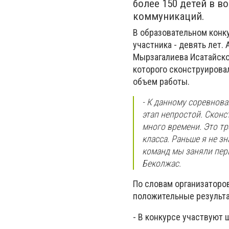
более 150 детей в во
коммуникаций.
В образовательном конку
участника - девять лет.
Мырзагалиева Исатайско
которого сконструировал
объем работы.
- К данному соревнова
этап непростой. Сконс
много времени. Это тр
класса. Раньше я не зн
команд мы заняли перв
Беколжас.
По словам организаторов
положительные результ
- В конкурсе участвуют