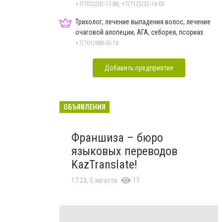
+7(702)202-17-88, +7(712)232-16-03
Трихолог, лечение выпадения волос, лечение
очаговой алопеции, АГА, себорея, псориаз
+7(701)988-50-18
Добавить предприятие
ОБЪЯВЛЕНИЯ
Франшиза – бюро
языковых переводов
KazTranslate!
15
17:23, 5 августа