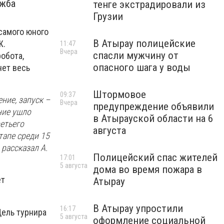
ужба
тенге экстрадировали из
Грузии
самого юного
В Атырау полицейские
Ж.
11:47
Вчера
спасли мужчину от
обота,
опасного шага у воды
нет весь
Штормовое
09:37
ние, запуск –
Вчера
предупреждение объявили
ние ушло
в Атырауской области на 6
етьего
августа
тапе среди 15
 рассказал А.
Полицейский спас жителей
17:01
5 августа
дома во время пожара в
ёт
Атырау
В Атырау упростили
16:17
Цель турнира
5 августа
оформление социальной