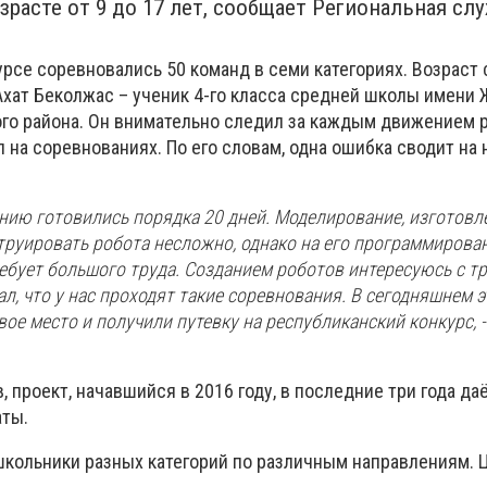
зрасте от 9 до 17 лет, сообщает Региональная сл
рсе соревновались 50 команд в семи категориях. Возраст 
 Ахат Беколжас – ученик 4-го класса средней школы имени 
го района. Он внимательно следил за каждым движением р
 на соревнованиях. По его словам, одна ошибка сводит на 
нию готовились порядка 20 дней. Моделирование, изготовле
труировать робота несложно, однако на его программирова
ебует большого труда. Созданием роботов интересуюсь с тр
ал, что у нас проходят такие соревнования. В сегодняшнем э
ое место и получили путевку на республиканский конкурс, -
, проект, начавшийся в 2016 году, в последние три года да
аты.
 школьники разных категорий по различным направлениям. 