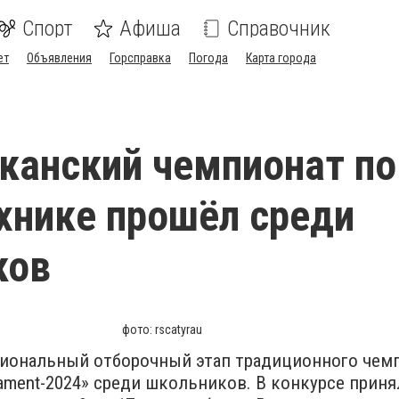
Спорт
Афиша
Справочник
ет
Объявления
Горсправка
Погода
Карта города
канский чемпионат по
хнике прошёл среди
ков
фото: rscatyrau
гиональный отборочный этап традиционного чем
nament-2024» среди школьников. В конкурсе приня