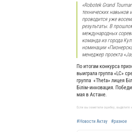
«Robotek Grand Tourna
технических навыков 
проводится уже восемь
результаты. В прошлом
международных соревн
команда из города Кул
номинации «Пионерская
менеджер проекта «Jas
По итогам конкурса при
выиграла группа «LC» ср
группа «Theta» лицея Бі
Білім-инновация. Победи
мая в Астане.
Если вы заметили ошибку, выделите н
#Новости Актау
#разное