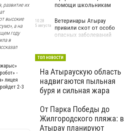
помощи школьникам
, развитие их
ат
ают высокие
Ветеринары Атырау
10:28
умо», а на
5 августа
привили скот от особо
ущем году
опасных заболеваний
ила в
ассказал
ТОП НОВОСТИ
н жарыс»
На Атыраускую область
робот» -
надвигаются пыльная
a» лицея
пройдет 2-3
буря и сильная жара
От Парка Победы до
Жилгородского пляжа: в
Атырау планируют