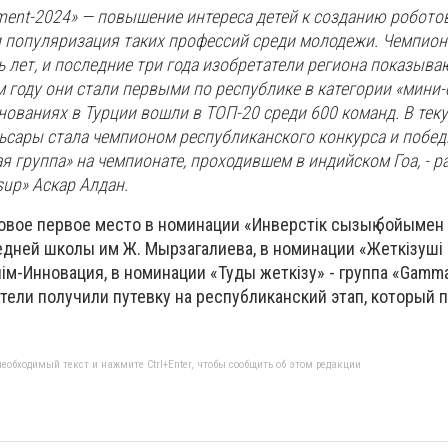
ment-2024» — повышение интереса детей к созданию роботов
и популяризация таких профессий среди молодежи. Чемпион
 лет, и последние три года изобретатели региона показыв
 году они стали первыми по республике в категории «мини-с
ованиях в Турции вошли в ТОП-20 среди 600 команд. В тек
ьсары стала чемпионом республиканского конкурса и побед
 группа» на чемпионате, проходившем в индийском Гоа, - р
up» Аскар Алдан.
зовое первое место в номинации «Инверстік сызық бойыме
едней школы им Ж. Мырзагалиева, в номинации «Жеткізуші 
лім-Инновация, в номинации «Туды жеткізу» - группа «Gamm
тели получили путевку на республиканский этап, который 
еобходимый текст и нажмите Ctrl+Enter, чтобы сообщить об этом редакции