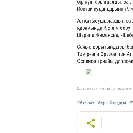
бір күйі орындалды. Бақ
Исатай аудандарынан 9 
Ал қатысушылардың орын
құрамында ҚР Білім беру 
Шарипа Жәменова, «Шабыт
Сайыс қорытындысы бойы
Темірғали Оразов пен А
Оспанов арнайы диплом
Если вы заметили ошибку, выделите н
#Атырау
#күйші байқауы
#