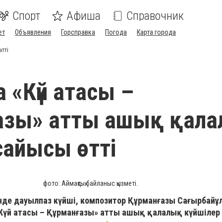
Спорт
Афиша
Справочник
ет
Объявления
Горсправка
Погода
Карта города
өтті
 «Күй атасы –
азы» атты ашық қал
 сайысы өтті
фото: Аймақтық байланыс қызметі.
нде дауылпаз күйші, композитор Құрманғазы Сағырбай
үй атасы – Құрманғазы» атты ашық қалалық күйшілер 