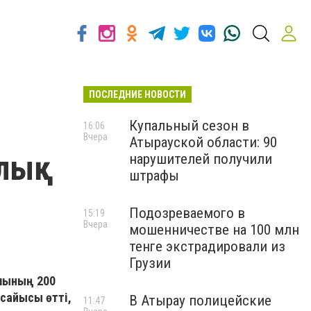
ПОСЛЕДНИЕ НОВОСТИ
Купальный сезон в
16:06
Вчера
Атырауской области: 90
алық
нарушителей получили
штрафы
Подозреваемого в
15:19
Вчера
мошенничестве на 100 млн
тенге экстрадировали из
Грузии
ұлының 200
сайысы өтті,
В Атырау полицейские
11:47