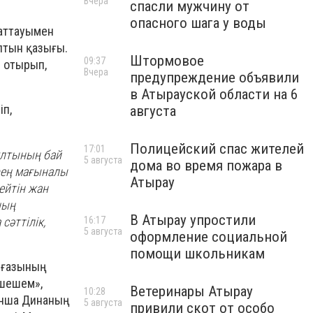
Вчера
спасли мужчину от
опасного шага у воды
аттауымен
лтын қазығы.
Штормовое
09:37
е отырып,
Вчера
предупреждение объявили
в Атырауской области на 6
іп,
августа
Полицейский спас жителей
17:01
 ұлтының бай
5 августа
дома во время пожара в
ерең мағыналы
Атырау
ейтін жан
ның
В Атырау упростили
сәттілік,
16:17
5 августа
оформление социальной
помощи школьникам
нғазының
 шешем»,
Ветеринары Атырау
10:28
уынша Динаның
5 августа
привили скот от особо