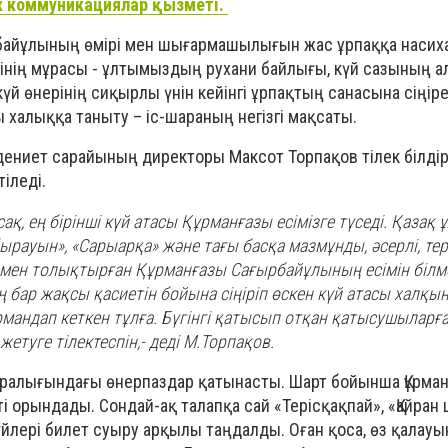
к коммуникациялар қызметі.
рбайұлының өмірі мен шығармашылығын жас ұрпаққа насих
інің мұрасы - ұлтымыздың рухани байлығы, күй сазының а
үй өнерінің сиқырлы үнін кейінгі ұрпақтың санасына сіңір
алыққа таныту – іс-шараның негізгі мақсаты.
дениет сарайының директоры Максот Торпақов тілек білдір
іледі.
ақ, ең бірінші күй атасы Құрманғазы есімізге түседі. Қазақ
ырауын», «Сарыарқа» және тағы басқа мазмұнды, әсерлі, т
ен толықтырған Құрманғазы Сағырбайұлының есімін білм
 бар жақсы қасиетін бойына сіңіріп өскен күй атасы халқы
рмандап кеткен тұлға. Бүгінгі қатысып отқан қатысушыларға 
жетуге тілектеспін,- деді М.Торпақов.
аралығындағы өнерпаздар қатынасты. Шарт бойынша Құрма
ті орындады. Сондай-ақ талапқа сай «Терісқақпай», «Қайран
 күйлері билет суыру арқылы таңдалды. Оған қоса, өз қала