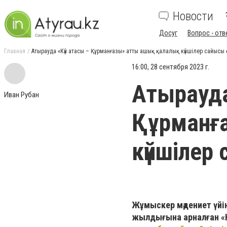
Новости
Досуг
Вопрос - отв
Главная
Атырауда «Күй атасы – Құрманғазы» атты ашық қалалық күйшілер сайысы 
16:00, 28 сентября 2023 г.
Атырауда
Иван Рубан
Құрманғ
күйшілер
Жұмыскер мәдениет үйі
жылдығына арналған «К