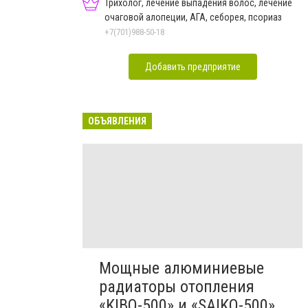
Трихолог, лечение выпадения волос, лечение
очаговой алопеции, АГА, себорея, псориаз
+7(701)988-50-18
Добавить предприятие
ОБЪЯВЛЕНИЯ
Мощные алюминиевые
радиаторы отопления
«KIBO-500» и «SAIKO-500»