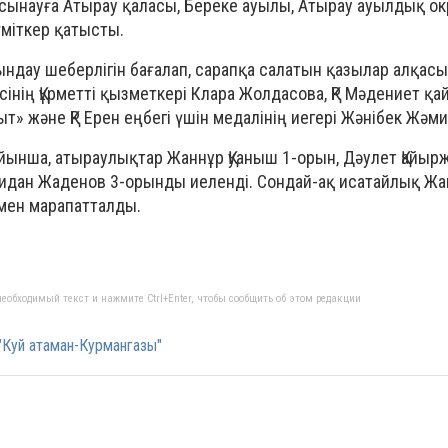
 сынауға Атырау қаласы, Береке ауылы, Атырау ауылдық окр
үміткер қатысты.
дау шеберлігін бағалап, сарапқа салатын қазылар алқас
ісінің Құрметті қызметкері Клара Жолдасова, ҚР Мәдениет қа
» және ҚР Ерен еңбегі үшін медалінің иегері Жәнібек Жәм
нша, атыраулықтар Жаннұр Қуаныш 1-орын, Дәулет Қайырж
лидан Жаденов 3-орынды иеленді. Сондай-ақ исатайлық Ж
мен марапатталды.
еобходимый текст и нажмите Ctrl+Enter, чтобы сообщить об этом редакции
"Куй атаман-Курмангазы"