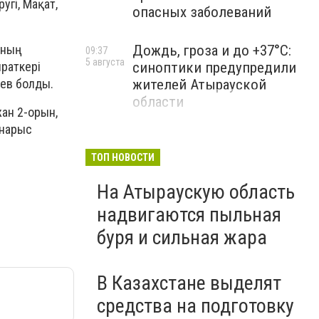
угі, Мақат,
опасных заболеваний
ының
Дождь, гроза и до +37°C:
09:37
5 августа
йраткері
синоптики предупредили
иев болды.
жителей Атырауской
области
ан 2-орын,
анарыс
ТОП НОВОСТИ
На Атыраускую область
надвигаются пыльная
буря и сильная жара
В Казахстане выделят
средства на подготовку