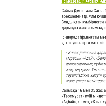
деп хабарлайды Өңірлі
Сайыс Құрманғазы Сағы
ерекшеленеді. Ұлы күйш
Сондықтан күмбірлеген к
дарынды жастарымызды х
Іс-шарада Құрманғазы мә
қатысушыларға сәттілік т
- Қазақ даласына қарас
мұрасын «Адай», «Балб
философиялық күйлерм
жоқтың қасы. Ұлтының
тәуелсіздікке жетуін а
және үлкен жетістерге 
Сайысқа 16 мен 35 жас 
«Төремұрат» күйі міндет
«Ақбай», «Ілме», «Қапы»