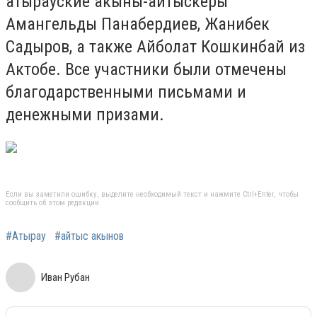
атырауские акыны-айтыскеры
Амангельды Панабердиев, Жанибек
Садыров, а также Айболат Кошкинбай из
Актобе. Все участники были отмечены
благодарственными письмами и
денежными призами.
Если вы заметили ошибку, выделите необходимый текст и нажмите Ctrl+Enter, чтобы
сообщить об этом редакции
#Атырау
#айтыс акынов
Иван Рубан