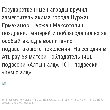
Государственные награды вручил
заместитель акима города Нуржан
Ермуханов. Нуржан Максотович
поздравил матерей и поблагодарил их за
особый вклад в воспитание
подрастающего поколения. На сегодня в
Атырау 53 матери - обладательницы
подвески «Алтын алқа», 161 - подвески
«Күміс алқа».
Если вы заметили ошибку, выделите необходимый текст и нажмите Ctrl+Enter, чтобы
сообщить об этом редакции