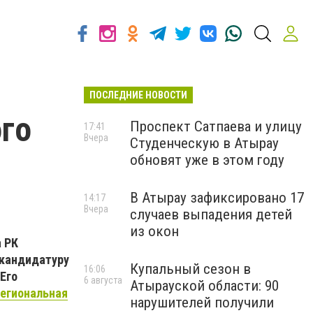
ПОСЛЕДНИЕ НОВОСТИ
го
Проспект Сатпаева и улицу
17:41
Вчера
Студенческую в Атырау
обновят уже в этом году
В Атырау зафиксировано 17
14:17
Вчера
случаев выпадения детей
из окон
 РК
 кандидатуру
Купальный сезон в
16:06
Его
6 августа
Атырауской области: 90
егиональная
нарушителей получили