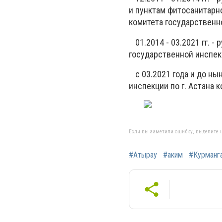
и пунктам фитосанитарн
комитета государственн
⠀01.2014 - 03.2021 гг. 
государственной инспек
⠀с 03.2021 года и до н
инспекции по г. Астана 
Если вы заметили ошибку, выделите н
#Атырау
#аким
#Курманга