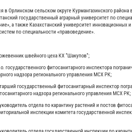
 в Орлинском сельском округе Курмангазинского района в
танский государственный аграрный университет по специ
ние», а также Казахстанский университет инновационных и
истем по специальности «правоведение».
 кожевенник швейного цеха КХ "Шакупов";
- и.о. государственного фитосанитарного инспектора погран
рного надзора регионального управления МСХ РК;
- старший государственный фитосанитарный инспектор погр
тосанитарного надзора регионального управления МСХ РК;
- руководитель отдела по карантину растений и постов фито
риториальной инспекции комитета государственной инспек
- руководитель отдела государственной инспекции по карант