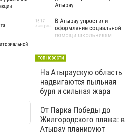
Атырау
екции
В Атырау упростили
16:17
ета
5 августа
оформление социальной
помощи школьникам
риториальной
ТОП НОВОСТИ
На Атыраускую область
надвигаются пыльная
буря и сильная жара
От Парка Победы до
Жилгородского пляжа: в
Атырау планируют