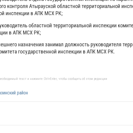
ого контроля Атырауской областной территориальной инсп
ой инспекции в АПК МСХ РК;
- руководитель областной территориальной инспекции комит
ции в АПК МСХ РК;
ынешнего назначения занимал должность руководителя тер
комитета государственной инспекции в АПК МСХ РК.
еобходимый текст и нажмите Ctrl+Enter, чтобы сообщить об этом редакции
зинский район