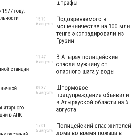
штрафы
 1977 году.
альности
Подозреваемого в
15:19
6 августа
мошенничестве на 100 млн
тенге экстрадировали из
Грузии
В Атырау полицейские
11:47
6 августа
спасли мужчину от
ичной станции
опасного шага у воды
Штормовое
аничной
09:37
6 августа
предупреждение объявили
в Атырауской области на 6
санитарного
августа
ции в АПК
Полицейский спас жителей
17:01
5 августа
дома во время пожара в
ину растений